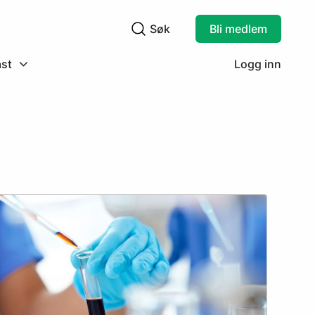
Søk
Bli medlem
Søkefelt
st
Logg inn