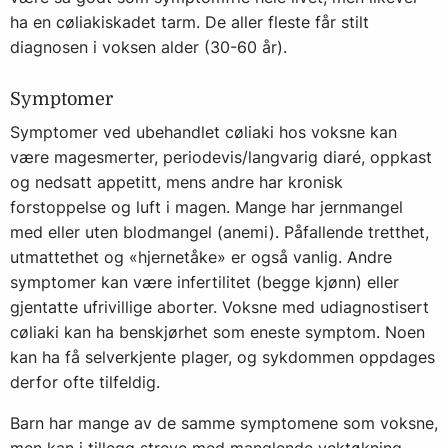
ha en cøliakiskadet tarm. De aller fleste får stilt
diagnosen i voksen alder (30-60 år).
Symptomer
Symptomer ved ubehandlet cøliaki hos voksne kan
være magesmerter, periodevis/langvarig diaré, oppkast
og nedsatt appetitt, mens andre har kronisk
forstoppelse og luft i magen. Mange har jernmangel
med eller uten blodmangel (anemi). Påfallende tretthet,
utmattethet og «hjernetåke» er også vanlig. Andre
symptomer kan være infertilitet (begge kjønn) eller
gjentatte ufrivillige aborter. Voksne med udiagnostisert
cøliaki kan ha benskjørhet som eneste symptom. Noen
kan ha få selverkjente plager, og sykdommen oppdages
derfor ofte tilfeldig.
Barn har mange av de samme symptomene som voksne,