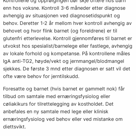
Kontrollene og oppfølgingen bør skje oftere hos barn
enn hos voksne. Kontroll 3-6 måneder etter diagnose
avhengig av situasjonen ved diagnosetidspunkt og
behov. Deretter 1-2 år mellom hver kontroll avhengig av
behovet og hvor flink barnet (og foreldrene) er til
glutenfri etterlevelse. Kontroll gjennomføres til barnet er
utvokst hos spesialist/barnelege eller fastlege, avhengig
av lokale forhold og kompetanse. På kontrollene måles
IgA anti-TG2, høyde/vekt og jernmangel/blodmangel
sjekkes. De første 3 mnd etter diagnosen er satt vil det
ofte være behov for jerntilskudd.
Foresatte og barnet (hvis barnet er gammelt nok) får
tilbud om samtale med ernæringsfysiolog eller
cøliakikurs for tilrettelegging av kostholdet. Det
anbefales en ny samtale med lege eller klinisk
ernæringsfysiolog ved behov eller ved mistanke om
diettsvikt.