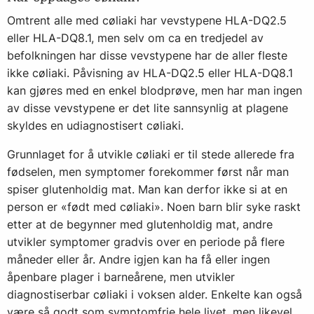
Omtrent alle med cøliaki har vevstypene HLA-DQ2.5
eller HLA-DQ8.1, men selv om ca en tredjedel av
befolkningen har disse vevstypene har de aller fleste
ikke cøliaki. Påvisning av HLA-DQ2.5 eller HLA-DQ8.1
kan gjøres med en enkel blodprøve, men har man ingen
av disse vevstypene er det lite sannsynlig at plagene
skyldes en udiagnostisert cøliaki.
Grunnlaget for å utvikle cøliaki er til stede allerede fra
fødselen, men symptomer forekommer først når man
spiser glutenholdig mat. Man kan derfor ikke si at en
person er «født med cøliaki». Noen barn blir syke raskt
etter at de begynner med glutenholdig mat, andre
utvikler symptomer gradvis over en periode på flere
måneder eller år. Andre igjen kan ha få eller ingen
åpenbare plager i barneårene, men utvikler
diagnostiserbar cøliaki i voksen alder. Enkelte kan også
være så godt som symptomfrie hele livet, men likevel