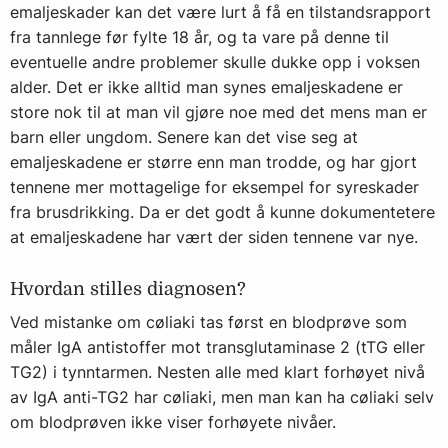
emaljeskader kan det være lurt å få en tilstandsrapport
fra tannlege før fylte 18 år, og ta vare på denne til
eventuelle andre problemer skulle dukke opp i voksen
alder. Det er ikke alltid man synes emaljeskadene er
store nok til at man vil gjøre noe med det mens man er
barn eller ungdom. Senere kan det vise seg at
emaljeskadene er større enn man trodde, og har gjort
tennene mer mottagelige for eksempel for syreskader
fra brusdrikking. Da er det godt å kunne dokumentetere
at emaljeskadene har vært der siden tennene var nye.
Hvordan stilles diagnosen?
Ved mistanke om cøliaki tas først en blodprøve som
måler IgA antistoffer mot transglutaminase 2 (tTG eller
TG2) i tynntarmen. Nesten alle med klart forhøyet nivå
av IgA anti-TG2 har cøliaki, men man kan ha cøliaki selv
om blodprøven ikke viser forhøyete nivåer.