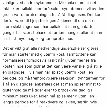
vanlige ved andre sykdommer. Mistanken om at det
faktisk er cøliaki som forårsaker symptomene vil av den
grunn være forutsetningen for å få diagnosen. Det kan
derfor være til hjelp for legen å kjenne til om det er
nære slektninger som har cøliaki, at man gjentatte
ganger har vært behandlet for jernmangel, eller at man
har hatt mye mage- og tarmproblemer.
Det er viktig at alle nødvendige undersøkelser gjøres
før man starter med glutenfri kost. Tarmtottene kan
normaliseres forholdsvis raskt når gluten fjernes fra
kosten, noe som gjør at det kan være vanskelig å stille
en diagnose. Hvis man har spist glutenfri kost i en
periode, og må fremprovosere reaksjon i tynntarmen for
å få en diagnose, anbefales det at man spiser minst to
glutenholdige måltider eller to brødskiver daglig i
minimum seks uker. Noen må spise mer gluten i en
lengre periode for å reaktivere cøliakien, særlig hvis