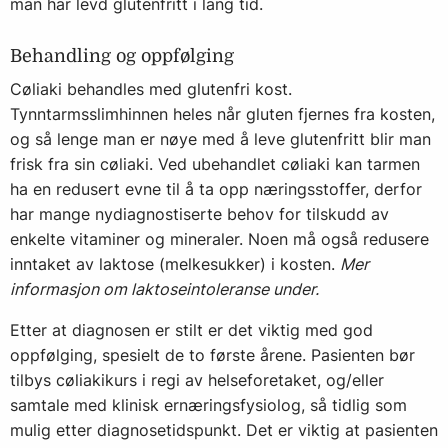
man har levd glutenfritt i lang tid.
Behandling og oppfølging
Cøliaki behandles med glutenfri kost.
Tynntarmsslimhinnen heles når gluten fjernes fra kosten,
og så lenge man er nøye med å leve glutenfritt blir man
frisk fra sin cøliaki. Ved ubehandlet cøliaki kan tarmen
ha en redusert evne til å ta opp næringsstoffer, derfor
har mange nydiagnostiserte behov for tilskudd av
enkelte vitaminer og mineraler. Noen må også redusere
inntaket av laktose (melkesukker) i kosten.
Mer
informasjon om laktoseintoleranse under.
Etter at diagnosen er stilt er det viktig med god
oppfølging, spesielt de to første årene. Pasienten bør
tilbys cøliakikurs i regi av helseforetaket, og/eller
samtale med klinisk ernæringsfysiolog, så tidlig som
mulig etter diagnosetidspunkt. Det er viktig at pasienten