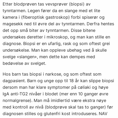
Etter blodprøven tas vevsprøver (biopsi) av
tynntarmen. Legen fører da en slange med et lite
kamera i (fiberoptisk gastroskop) forbi spiserør og
magesekk ned til øvre del av tynntarmen. Derfra hentes
det opp små biter av tynntarmen. Disse bitene
undersøkes deretter i mikroskop, og man kan stille en
diagnose. Biopsi er en ufarlig, rask og som oftest grei
undersøkelse. Man kan oppleve ubehag ved å skulle
svelge «slangen», men dette kan dempes med
bedøvelse av svelget.
Hos barn tas biopsi i narkose, og som oftest som
dagpasient. Barn og unge opp til 18 år kan slippe biopsi
dersom man har klare symptomer på cøliaki og høye
IgA anti-TG2 nivåer i blodet (mer enn 10 ganger øvre
normalgrense). Man må imidlertid være ekstra nøye
med kontroll av nivå (blodprøve skal tas to ganger) før
diagnosen stilles og glutenfri kost introduseres. NAV