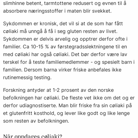
slimhinne betent, tarmtottene redusert og evnen til å
absorbere næringsstoffer i maten blir svekket.
Sykdommen er kronisk, det vil si at de som har fått
cøliaki må unngå å få i seg gluten resten av livet.
Sykdommen er delvis arvelig og opptrer derfor ofte i
familier. Ca 10-15 % av førstegradsslektningene til en
med cøliaki har også cøliaki. Det bør derfor være lav
terskel for å teste familiemedlemmer - og spesielt barn i
familien. Dersom barna virker friske anbefales ikke
rutinemessig testing.
Forskning antyder at 1-2 prosent av den norske
befolkningen har cøliaki. De fleste vet ikke om det og er
derfor udiagnostiserte. Man blir friske fra sin cøliaki på
et glutenfritt kosthold, og lever like godt og like lenge
som resten av befolkningen.
Når oppdages cøliaki?