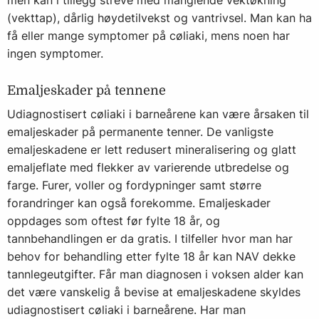
men kan i tillegg streve med manglende vektøkning
(vekttap), dårlig høydetilvekst og vantrivsel. Man kan ha
få eller mange symptomer på cøliaki, mens noen har
ingen symptomer.
Emaljeskader på tennene
Udiagnostisert cøliaki i barneårene kan være årsaken til
emaljeskader på permanente tenner. De vanligste
emaljeskadene er lett redusert mineralisering og glatt
emaljeflate med flekker av varierende utbredelse og
farge. Furer, voller og fordypninger samt større
forandringer kan også forekomme. Emaljeskader
oppdages som oftest før fylte 18 år, og
tannbehandlingen er da gratis. I tilfeller hvor man har
behov for behandling etter fylte 18 år kan NAV dekke
tannlegeutgifter. Får man diagnosen i voksen alder kan
det være vanskelig å bevise at emaljeskadene skyldes
udiagnostisert cøliaki i barneårene. Har man