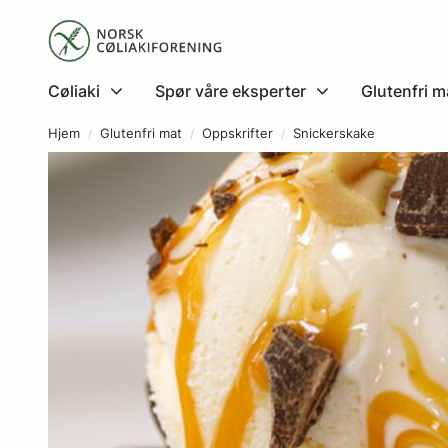
Cøliaki
Spør våre eksperter
Glutenfri m
Hjem
Glutenfri mat
Oppskrifter
Snickerskake