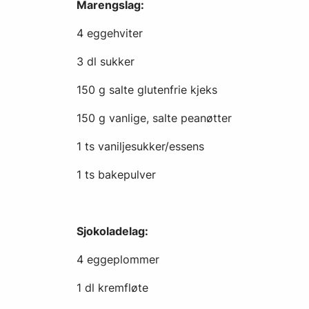
Marengslag:
4 eggehviter
3 dl sukker
150 g salte glutenfrie kjeks
150 g vanlige, salte peanøtter
1 ts vaniljesukker/essens
1 ts bakepulver
Sjokoladelag:
4 eggeplommer
1 dl kremfløte