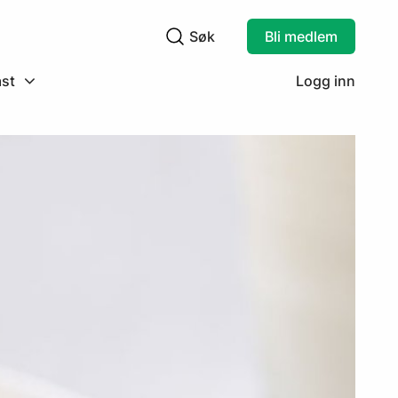
Søk
Bli medlem
Søkefelt
st
Logg inn