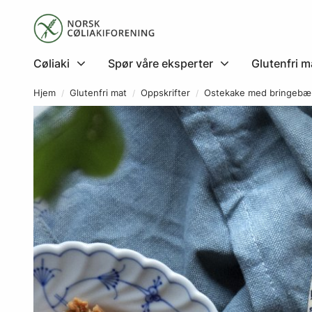
Cøliaki
Spør våre eksperter
Glutenfri m
Hjem
Glutenfri mat
Oppskrifter
Ostekake med bringebæ