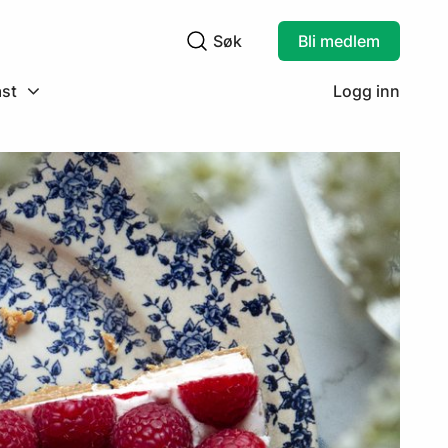
Søk
Bli medlem
Søkefelt
st
Logg inn