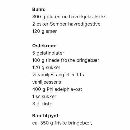
Bunn:
300 g glutenfrie havrekjeks. F.eks
2 esker Semper havredigestive
120 g smør
Ostekrem:
5 gelatinplater
100 g tinede frosne bringebær
120 g sukker
½ vaniljestang eller 1 ts
vaniljeessens
400 g Philadelphia-ost
1 ss sukker
3 dl fløte
Bær til pynt:
ca. 350 g friske bringebær,