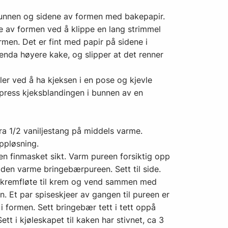
unnen og sidene av formen med bakepapir.
ne av formen ved å klippe en lang strimmel
men. Det er fint med papir på sidene i
en enda høyere kake, og slipper at det renner
ller ved å ha kjeksen i en pose og kjevle
ress kjeksblandingen i bunnen av en
a 1/2 vaniljestang på middels varme.
ppløsning.
en finmasket sikt. Varm pureen forsiktig opp
 den varme bringebærpureen. Sett til side.
sk kremfløte til krem og vend sammen med
n. Et par spiseskjeer av gangen til pureen er
 i formen. Sett bringebær tett i tett oppå
tt i kjøleskapet til kaken har stivnet, ca 3