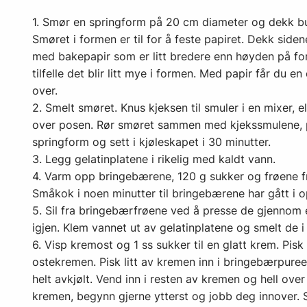
1. Smør en springform på 20 cm diameter og dekk b
Smøret i formen er til for å feste papiret. Dekk side
med bakepapir som er litt bredere enn høyden på for
tilfelle det blir litt mye i formen. Med papir får du 
over.
2. Smelt smøret. Knus kjeksen til smuler i en mixer, e
over posen. Rør smøret sammen med kjekssmulene, p
springform og sett i kjøleskapet i 30 minutter.
3. Legg gelatinplatene i rikelig med kaldt vann.
4. Varm opp bringebærene, 120 g sukker og frøene fr
Småkok i noen minutter til bringebærene har gått i o
5. Sil fra bringebærfrøene ved å presse de gjennom 
igjen. Klem vannet ut av gelatinplatene og smelt de i
6. Visp kremost og 1 ss sukker til en glatt krem. Pi
ostekremen. Pisk litt av kremen inn i bringebærpuree
helt avkjølt. Vend inn i resten av kremen og hell over
kremen, begynn gjerne ytterst og jobb deg innover. Se