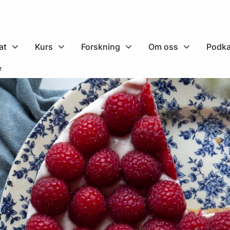
at
Kurs
Forskning
Om oss
Podka
r