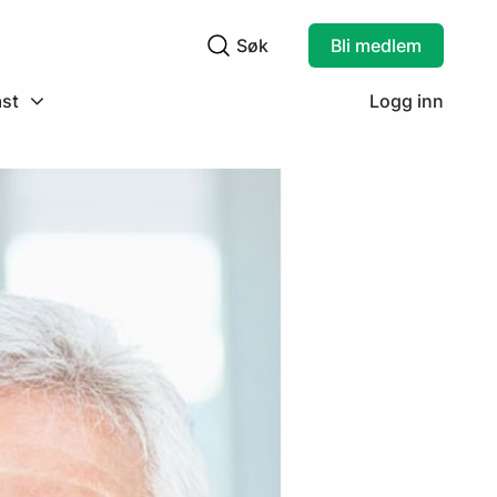
Søk
Bli medlem
Søkefelt
st
Logg inn