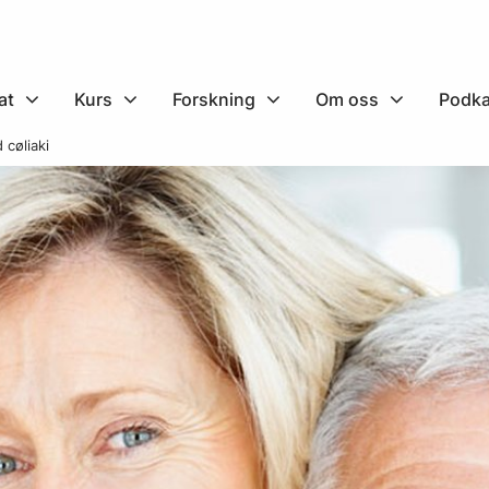
at
Kurs
Forskning
Om oss
Podka
cøliaki