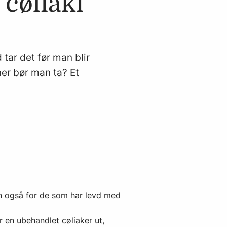
cøliaki
 tar det før man blir
iner bør man ta? Et
en også for de som har levd med
 en ubehandlet cøliaker ut,