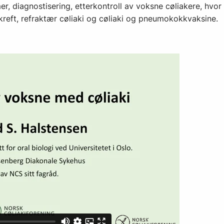
r, diagnostisering, etterkontroll av voksne cøliakere, hvor l
 kreft, refraktær cøliaki og cøliaki og pneumokokkvaksine.