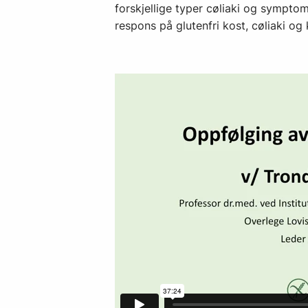
forskjellige typer cøliaki og symptome
respons på glutenfri kost, cøliaki og