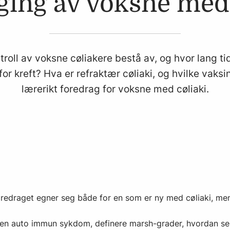
ging av voksne med 
roll av voksne cøliakere bestå av, og hvor lang tid
for kreft? Hva er refraktær cøliaki, og hvilke vaks
lærerikt foredrag for voksne med cøliaki.
Foredraget egner seg både for en som er ny med cøliaki, m
en auto immun sykdom, definere marsh-grader, hvordan ser