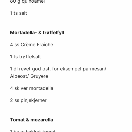
80 g quinoamel
1 ts salt
Mortadella- & trøffelfyll
4 ss Crème Fraîche
1 ts trøffelsalt
1 dl revet god ost, for eksempel parmesan/
Alpeost/ Gruyere
4 skiver mortadella
2 ss pinjekjerner
Tomat & mozarella
1 boks hakket tomat