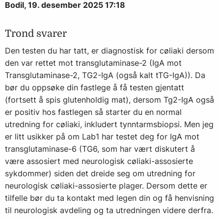
Bodil, 19. desember 2025 17:18
Trond svarer
Den testen du har tatt, er diagnostisk for cøliaki dersom
den var rettet mot transglutaminase-2 (IgA mot
Transglutaminase-2, TG2-IgA (også kalt tTG-IgA)). Da
bør du oppsøke din fastlege å få testen gjentatt
(fortsett å spis glutenholdig mat), dersom Tg2-IgA også
er positiv hos fastlegen så starter du en normal
utredning for cøliaki, inkludert tynntarmsbiopsi. Men jeg
er litt usikker på om Lab1 har testet deg for IgA mot
transglutaminase-6 (TG6, som har vært diskutert å
være assosiert med neurologisk cøliaki-assosierte
sykdommer) siden det dreide seg om utredning for
neurologisk cøliaki-assosierte plager. Dersom dette er
tilfelle bør du ta kontakt med legen din og få henvisning
til neurologisk avdeling og ta utredningen videre derfra.