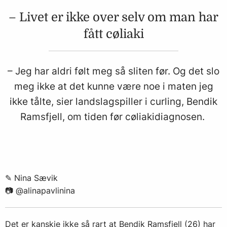
– Livet er ikke over selv om man har
fått cøliaki
– Jeg har aldri følt meg så sliten før. Og det slo
meg ikke at det kunne være noe i maten jeg
ikke tålte, sier landslagspiller i curling, Bendik
Ramsfjell, om tiden før cøliakidiagnosen.
✎ Nina Sævik
📷 @alinapavlinina
Det er kanskje ikke så rart at Bendik Ramsfjell (26) har