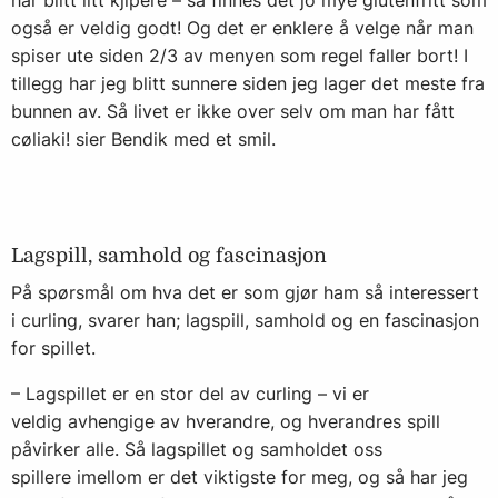
har blitt litt kjipere – så finnes det jo mye glutenfritt som
også er veldig godt! Og det er enklere å velge når man
spiser ute siden 2/3 av menyen som regel faller bort! I
tillegg har jeg blitt sunnere siden jeg lager det meste fra
bunnen av. Så livet er ikke over selv om man har fått
cøliaki! sier Bendik med et smil.
Lagspill, samhold og fascinasjon
På spørsmål om hva det er som gjør ham så interessert
i curling, svarer han; lagspill, samhold og en fascinasjon
for spillet.
– Lagspillet er en stor del av curling – vi er
veldig avhengige av hverandre, og hverandres spill
påvirker alle. Så lagspillet og samholdet oss
spillere imellom er det viktigste for meg, og så har jeg