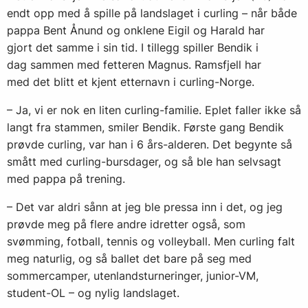
endt opp med å spille på landslaget i curling – når både
pappa Bent Ånund og onklene Eigil og Harald har
gjort det samme i sin tid. I tillegg spiller Bendik i
dag sammen med fetteren Magnus. Ramsfjell har
med det blitt et kjent etternavn i curling-Norge.
– Ja, vi er nok en liten curling-familie. Eplet faller ikke så
langt fra stammen, smiler Bendik. Første gang Bendik
prøvde curling, var han i 6 års-alderen. Det begynte så
smått med curling-bursdager, og så ble han selvsagt
med pappa på trening.
– Det var aldri sånn at jeg ble pressa inn i det, og jeg
prøvde meg på flere andre idretter også, som
svømming, fotball, tennis og volleyball. Men curling falt
meg naturlig, og så ballet det bare på seg med
sommercamper, utenlandsturneringer, junior-VM,
student-OL – og nylig landslaget.