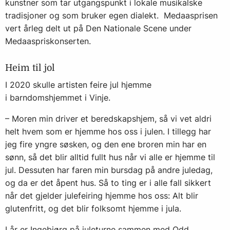
kunstner som tar utgangspunkt i lokale musikalske
tradisjoner og som bruker egen dialekt. Medaasprisen
vert årleg delt ut på Den Nationale Scene under
Medaaspriskonserten.
Heim til jol
I 2020 skulle artisten feire jul hjemme
i barndomshjemmet i Vinje.
– Moren min driver et beredskapshjem, så vi vet aldri
helt hvem som er hjemme hos oss i julen. I tillegg har
jeg fire yngre søsken, og den ene broren min har en
sønn, så det blir alltid fullt hus når vi alle er hjemme til
jul. Dessuten har faren min bursdag på andre juledag,
og da er det åpent hus. Så to ting er i alle fall sikkert
når det gjelder julefeiring hjemme hos oss: Alt blir
glutenfritt, og det blir folksomt hjemme i jula.
I år er Ingebjørg på juleturne sammen med Odd