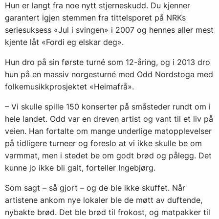
Hun er langt fra noe nytt stjerneskudd. Du kjenner
garantert igjen stemmen fra tittelsporet på NRKs
seriesuksess «
Jul i svingen
» i 2007 og hennes aller mest
kjente låt
«Fordi eg elskar deg»
.
Hun dro på sin første turné som 12-åring, og i 2013 dro
hun på en massiv norgesturné med Odd Nordstoga med
folkemusikkprosjektet «Heimafrå».
– Vi skulle spille 150 konserter på småsteder rundt om i
hele landet. Odd var en dreven artist og vant til et liv på
veien. Han fortalte om mange underlige matopplevelser
på tidligere turneer og foreslo at vi ikke skulle be om
varmmat, men i stedet be om godt brød og pålegg. Det
kunne jo ikke bli galt, forteller Ingebjørg.
Som sagt – så gjort – og de ble ikke skuffet. Når
artistene ankom nye lokaler ble de møtt av duftende,
nybakte brød. Det ble brød til frokost, og matpakker til