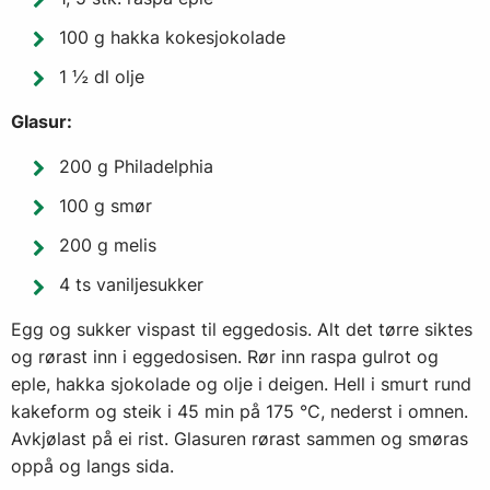
100 g hakka kokesjokolade
1 ½ dl olje
Glasur:
200 g Philadelphia
100 g smør
200 g melis
4 ts vaniljesukker
Egg og sukker vispast til eggedosis. Alt det tørre siktes
og rørast inn i eggedosisen. Rør inn raspa gulrot og
eple, hakka sjokolade og olje i deigen. Hell i smurt rund
kakeform og steik i 45 min på 175 °C, nederst i omnen.
Avkjølast på ei rist. Glasuren rørast sammen og smøras
oppå og langs sida.