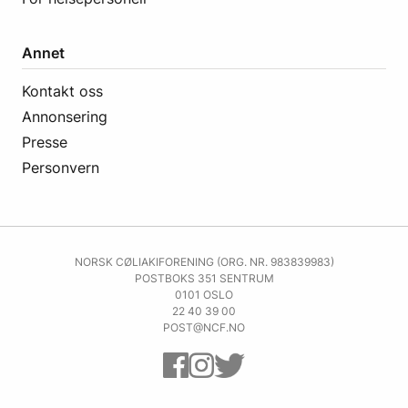
Annet
Kontakt oss
Annonsering
Presse
Personvern
NORSK CØLIAKIFORENING (ORG. NR. 983839983)
POSTBOKS 351 SENTRUM
0101 OSLO
22 40 39 00
POST@NCF.NO