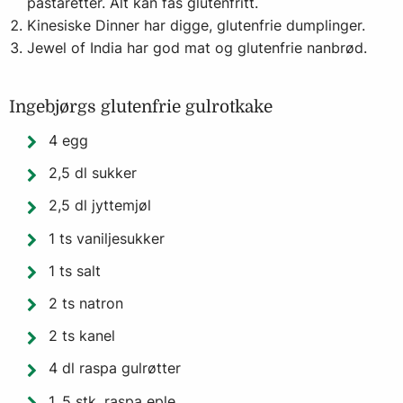
pastaretter. Alt kan fås glutenfritt.
Kinesiske
Dinner
har digge, glutenfrie dumplinger.
Jewel of India
har god mat og glutenfrie nanbrød.
Ingebjørgs glutenfrie gulrotkake
4 egg
2,5 dl sukker
2,5 dl jyttemjøl
1 ts vaniljesukker
1 ts salt
2 ts natron
2 ts kanel
4 dl raspa gulrøtter
1, 5 stk. raspa eple