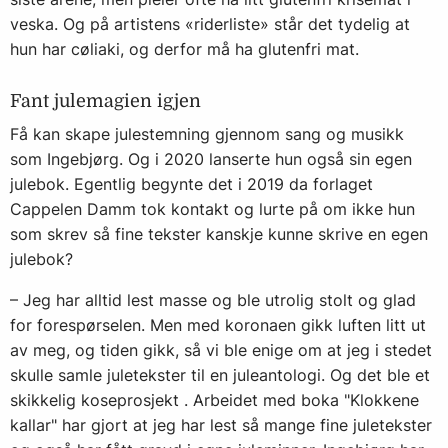
veska. Og på artistens «riderliste» står det tydelig at
hun har cøliaki, og derfor må ha glutenfri mat.
Fant julemagien igjen
Få kan skape julestemning gjennom sang og musikk
som Ingebjørg. Og i 2020 lanserte hun også sin egen
julebok. Egentlig begynte det i 2019 da forlaget
Cappelen Damm tok kontakt og lurte på om ikke hun
som skrev så fine tekster kanskje kunne skrive en egen
julebok?
– Jeg har alltid lest masse og ble utrolig stolt og glad
for forespørselen. Men med koronaen gikk luften litt ut
av meg, og tiden gikk, så vi ble enige om at jeg i stedet
skulle samle juletekster til en juleantologi. Og det ble et
skikkelig koseprosjekt . Arbeidet med boka "
Klokkene
kallar
" har gjort at jeg har lest så mange fine juletekster