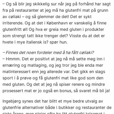
– Og så blir jeg skikkelig sur når jeg på forhånd har sagt
fra på restauranter at jeg må ha glutenfri mat på grunn
av cøliaki – og så glemmer de det! Det er sykt
irriterende. Og at det i København er vanskelig å finne
glutenfritt øl! Og hva er greia med gluten i produkter
som strengt tatt ikke trenger det? Visste du at det er
hvete i mye italiensk is? spør hun.
– Finnes det noen fordeler med å ha fått cøliaki?
– Hmmm. Det er positivt at jeg nå må sette meg inn i
ernæring og matlaging, og jeg tror jeg ble enda mer
matinteressert enn jeg allerede var. Det gikk en slags
sport i å prøve og få glutenfri mat like god som den
med gluten. Og det at jeg nå spiser renere og mindre
prosessert mat er jo også en bonus, så svaret må bli ja!
Ingebjørg synes det har blitt et mye bedre utvalg av
glutenfrie alternativer både i butikker og restauranter de
siste årene, men pleier ofte ha litt glutenfri krisemat i