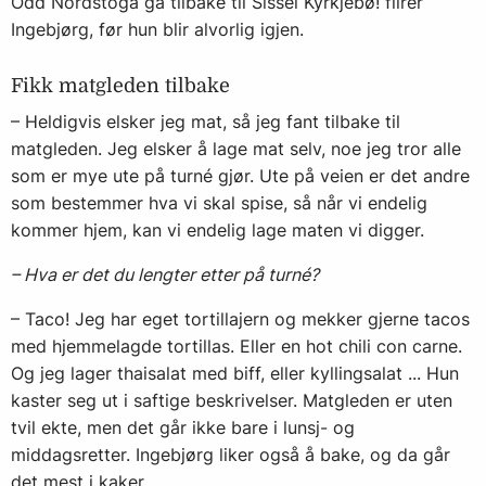
Odd Nordstoga gå tilbake til Sissel Kyrkjebø! flirer
Ingebjørg, før hun blir alvorlig igjen.
Fikk matgleden tilbake
– Heldigvis elsker jeg mat, så jeg fant tilbake til
matgleden. Jeg elsker å lage mat selv, noe jeg tror alle
som er mye ute på turné gjør. Ute på veien er det andre
som bestemmer hva vi skal spise, så når vi endelig
kommer hjem, kan vi endelig lage maten vi digger.
– Hva er det du lengter etter på turné?
– Taco! Jeg har eget tortillajern og mekker gjerne tacos
med hjemmelagde tortillas. Eller en hot chili con carne.
Og jeg lager thaisalat med biff, eller kyllingsalat ... Hun
kaster seg ut i saftige beskrivelser. Matgleden er uten
tvil ekte, men det går ikke bare i lunsj- og
middagsretter. Ingebjørg liker også å bake, og da går
det mest i kaker.