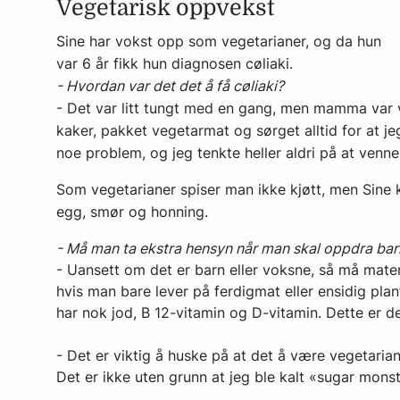
Vegetarisk oppvekst
Sine har vokst opp som vegetarianer, og da hun
var 6 år fikk hun diagnosen cøliaki.
- Hvordan var det det å få cøliaki?
- Det var litt tungt med en gang, men mamma var ve
kaker, pakket vegetarmat og sørget alltid for at je
noe problem, og jeg tenkte heller aldri på at vennen
Som vegetarianer spiser man ikke kjøtt, men Sine 
egg, smør og honning.
- Må man ta ekstra hensyn når man skal oppdra barn
- Uansett om det er barn eller voksne, så må maten
hvis man bare lever på ferdigmat eller ensidig pl
har nok jod, B 12-vitamin og D-vitamin. Dette er d
- Det er viktig å huske på at det å være vegetari
Det er ikke uten grunn at jeg ble kalt «sugar mon­st