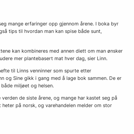
seg mange erfaringer opp gjennom årene. I boka byr
også tips til hvordan man kan spise både sunt,
rettene kan kombineres med annen diett om man ønsker
kludere mer plan­tebasert mat hver dag, sier Linn.
efte til Linns venninner som spurte etter
inn og Sine gikk i gang med å lage bok sammen. De er
 både miljøet og helsen.
 verden de siste årene, og mange har kastet seg på
t heter på norsk, og varehandelen melder om stor