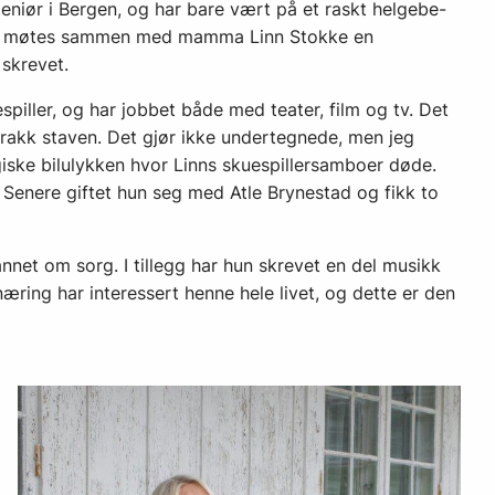
ingeniør i Bergen, og har bare vært på et raskt helgebe­
 vi møtes sammen med mamma Linn Stokke en
 skrevet.
spiller, og har jobbet både med teater, film og tv. Det
rakk staven. Det gjør ikke undertegnede, men jeg
iske bilulykken hvor Linns skuespillersamboer døde.
Senere giftet hun seg med Atle Brynestad og fikk to
annet om sorg. I tillegg har hun skre­vet en del musikk
ring har interes­sert henne hele livet, og dette er den