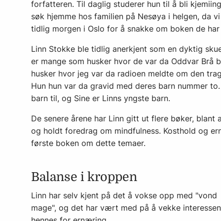
forfatteren. Til daglig studerer hun til å bli kjemi
søk hjemme hos familien på Nesøya i helgen, da
tidlig morgen i Oslo for å snakke om boken de har
Linn Stokke ble tidlig anerkjent som en dyk­tig skue
er mange som husker hvor de var da Odd­var Brå b
husker hvor jeg var da radioen meldte om den trag
Hun hun var da gra­vid med deres barn nummer to. 
barn til, og Sine er Linns yngste barn.
De senere årene har Linn gitt ut flere bøker, blant 
og holdt foredrag om min­dfulness. Kosthold og ernæ
første boken om dette temaer.
Balanse i kroppen
Linn har selv kjent på det å vokse opp med "vond
mage", og det har vært med på å vekke interessen
hennes for ernæring.