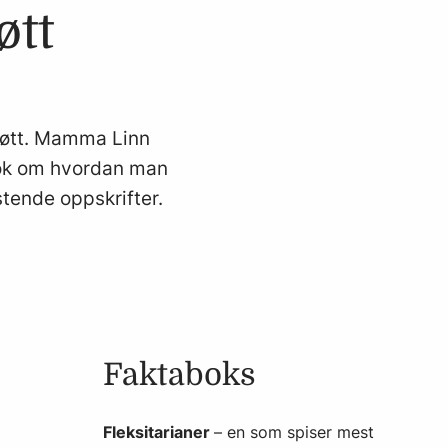
øtt
 kjøtt. Mamma Linn
bok om hvordan man
stende oppskrifter.
Faktaboks
Fleksitarianer
– en som spiser mest