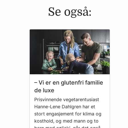
Se også:
– Vi er en glutenfri familie
de luxe
Prisvinnende vegetarentusiast
Hanne-Lene Dahlgren har et
stort engasjement for klima og
kosthold, og med mann og to
barn med cøliaki, går det også