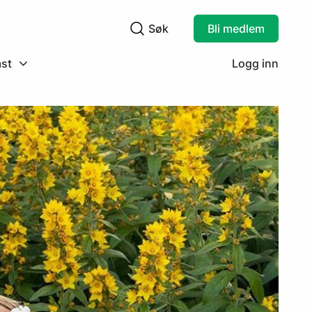
Søk
Bli medlem
Søkefelt
st
Logg inn