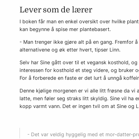
Lever som de lærer
I boken får man en enkel oversikt over hvilke plan
kan begynne å spise mer plantebasert.
- Man trenger ikke gjøre alt på en gang. Fremfor å t
alternativene og øk etter hvert, tipser Linn.
Selv har Sine gått over til et vegansk kosthold, og 
interessen for kosthold et steg videre, og bruker og
For å forberede en faste er det lurt å unngå koffein,
Denne kjølige morgenen er vi alle litt frøsne da vi
latte, men føler seg straks litt skyldig. Sine vil h
kopp varmt vann. Det er ingen tvil om at Sine og L
- Det var veldig hyggelig med et mor-datter-pros