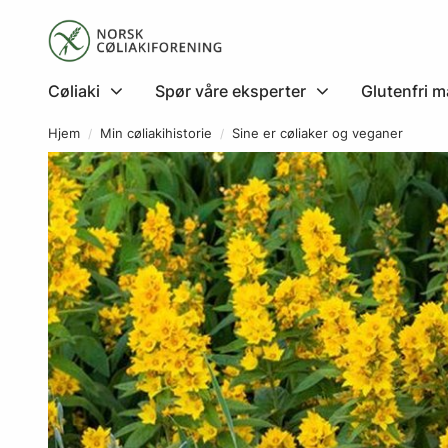
Cøliaki
Spør våre eksperter
Glutenfri m
Hjem
Min cøliakihistorie
Sine er cøliaker og veganer