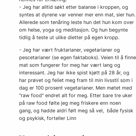
- Jeg har alltid søkt etter balanse i kroppen, og
syntes at dyrene var venner mer enn mat, sier hun.
Allerede som tenåring leste hun det hun kom over
om helse, yoga og meditasjon. Og hun begynte
tidlig å teste ut ulike dietter på egen kropp.
- Jeg har vært fruktarianer, vegetarianer og
pescetarianer (se egen faktaboks). Veien til å finne
mat som fungerer for meg har vært lang og
interessant. Jeg har ikke spist kjøtt på 28 år, og
har prøvet og feilet meg fram til min livsstil som i
dag er 100 prosent vegetarianer. Men møtet med
"raw food" endret alt for meg. Etter bare tre uker
på raw food følte jeg meg friskere enn noen
gang, og hadde aldri følt meg så vel, både fysisk
og psykisk, forteller Linn