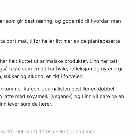
ter som gir best næring, og gode råd til hvordan man
a bort mat, tilfør heller litt mer av de plantebaserte
har helt kuttet ut animalske produkter. Linn har tatt
så faste som en tid for hvile, refleksjon og ny energi.
 suk­ker og alkohol en tid i forveien.
 ankommer kafeen. Journalisten bestiller en dobbel
a en latte med soyamelk (vegansk) og Linn vil bare ha en
inn lever som de lærer.
jekt. Det var full fres i hele fjor sommer.