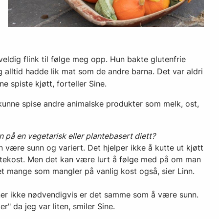
ldig flink til følge meg opp. Hun bakte glutenfrie
g alltid hadde lik mat som de andre barna. Det var aldri
e spiste kjøtt, forteller Sine.
kunne spise andre animalske produkter som melk, ost,
 på en vegetarisk eller plantebasert diett?
 være sunn og variert. Det hjelper ikke å kutte ut kjøtt
antekost. Men det kan være lurt å følge med på om man
et mange som mangler på vanlig kost også, sier Linn.
aner ikke nødvendigvis er det samme som å være sunn.
er" da jeg var liten, smiler Sine.