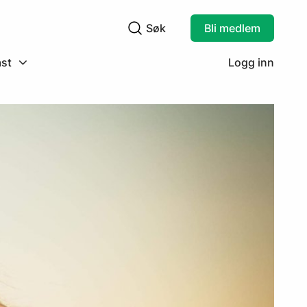
Søk
Bli medlem
Søkefelt
st
Logg inn