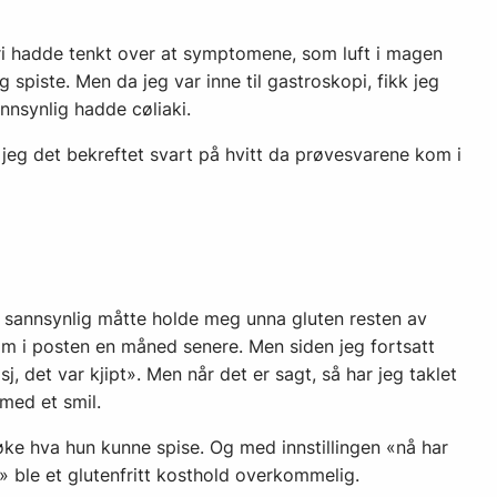
ldri hadde tenkt over at symptomene, som luft i magen
spiste. Men da jeg var inne til gastroskopi, fikk jeg
nnsynlig hadde cøliaki.
 jeg det bekreftet svart på hvitt da prøvesvarene kom i
t sannsynlig måtte holde meg unna gluten resten av
m i posten en måned senere. Men siden jeg fortsatt
sj, det var kjipt». Men når det er sagt, så har jeg taklet
e med et smil.
ke hva hun kunne spise. Og med innstillingen «nå har
en» ble et glutenfritt kosthold overkommelig.