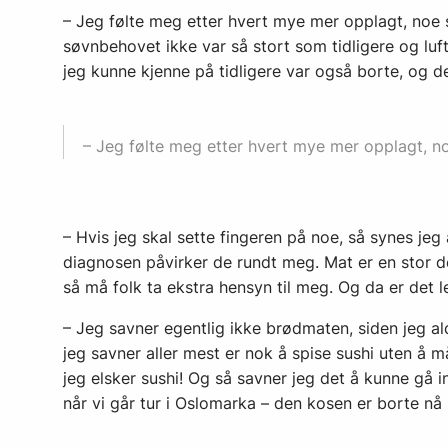
– Jeg følte meg etter hvert mye mer opplagt, noe 
søvnbehovet ikke var så stort som tidligere og luf
jeg kunne kjenne på tidligere var også borte, og
– Jeg følte meg etter hvert mye mer opplagt, n
– Hvis jeg skal sette fingeren på noe, så synes je
diagnosen påvirker de rundt meg. Mat er en stor d
så må folk ta ekstra hensyn til meg. Og da er det let
– Jeg savner egentlig ikke brødmaten, siden jeg ald
jeg savner aller mest er nok å spise sushi uten å m
jeg elsker sushi! Og så savner jeg det å kunne gå i
når vi går tur i Oslomarka – den kosen er borte nå 