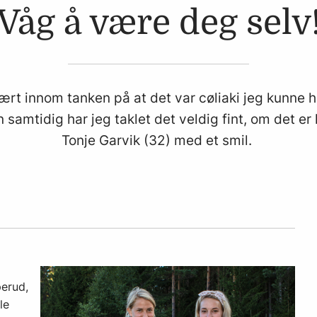
Våg å være deg selv
rt innom tanken på at det var cøliaki jeg kunne ha.
samtidig har jeg taklet det veldig fint, om det er lov
Tonje Garvik (32) med et smil.
erud,
le