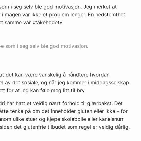
som i seg selv ble god motivasjon. Jeg merket at
t i magen var ikke et problem lenger. En nedstemthet
 det samme var «tåkehodet».
oe som i seg selv ble god motivasjon.
g at det kan være vanskelig å håndtere hvordan
el av det sosiale, og når jeg kommer i middagsselskap
t for at jeg kan føle meg litt til bry.
ri har hatt et veldig nært forhold til gjærbakst. Det
åtte tenke på om det inneholder gluten eller ikke – for
nnom ulike stuer og kjøpe skolebolle eller kanelsnurr
siden det glutenfrie tilbudet som regel er veldig dårlig.