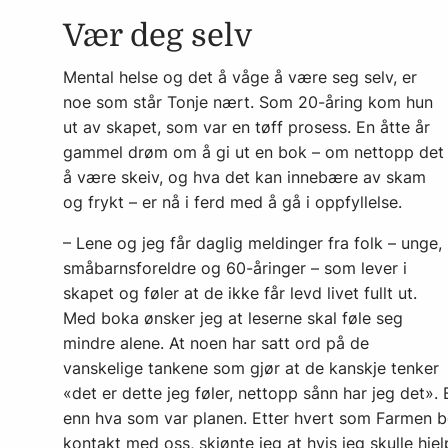
Vær deg selv
Mental helse og det å våge å være seg selv, er
noe som står Tonje nært. Som 20-åring kom hun
ut av skapet, som var en tøff prosess. En åtte år
gammel drøm om å gi ut en bok – om nettopp det
å være skeiv, og hva det kan innebære av skam
og frykt – er nå i ferd med å gå i oppfyllelse.
– Lene og jeg får daglig meldinger fra folk – unge,
småbarnsforeldre og 60-åringer – som lever i
skapet og føler at de ikke får levd livet fullt ut.
Med boka ønsker jeg at leserne skal føle seg
mindre alene. At noen har satt ord på de
vanskelige tankene som gjør at de kanskje tenker
«det er dette jeg føler, nettopp sånn har jeg det».
enn hva som var planen. Etter hvert som Farmen b
kontakt med oss, skjønte jeg at hvis jeg skulle hj