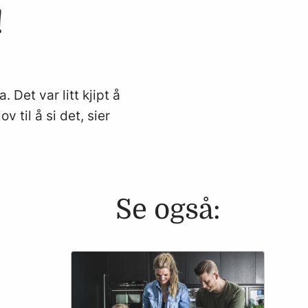
!
 Det var litt kjipt å
 til å si det, sier
Se også: