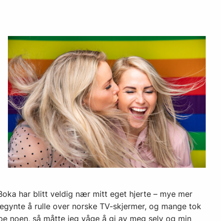
 Boka har blitt veldig nær mitt eget hjerte – mye mer
egynte å rulle over norske TV-skjermer, og mange tok
elpe noen, så måtte jeg våge å gi av meg selv og min