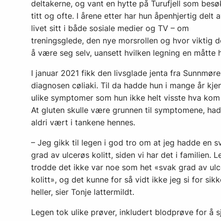
deltakerne, og vant en hytte på Turufjell som besø
titt og ofte. I årene etter har hun åpenhjertig delt 
livet sitt i både sosiale medier og TV – om
treningsglede, den nye morsrollen og hvor viktig d
å være seg selv, uansett hvilken legning en måtte
I januar 2021 fikk den livsglade jenta fra Sunnmøre
diagnosen cøliaki. Til da hadde hun i mange år kje
ulike symptomer som hun ikke helt visste hva kom
At gluten skulle være grunnen til symptomene, ha
aldri vært i tankene hennes.
– Jeg gikk til legen i god tro om at jeg hadde en s
grad av ulcerøs kolitt, siden vi har det i familien. 
trodde det ikke var noe som het «svak grad av ul
kolitt», og det kunne for så vidt ikke jeg si for sikk
heller, sier Tonje lattermildt.
Legen tok ulike prøver, inkludert blodprøve for å 