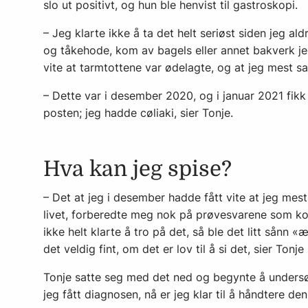
slo ut positivt, og hun ble henvist til gastroskopi.
– Jeg klarte ikke å ta det helt seriøst siden jeg a
og tåkehode, kom av bagels eller annet bakverk jeg 
vite at tarmtottene var ødelagte, og at jeg mest sa
– Dette var i desember 2020, og i januar 2021 fikk
posten; jeg hadde cøliaki, sier Tonje.
Hva kan jeg spise?
– Det at jeg i desember hadde fått vite at jeg mes
livet, forberedte meg nok på prøvesvarene som ko
ikke helt klarte å tro på det, så ble det litt sånn «æ
det veldig fint, om det er lov til å si det, sier Tonj
Tonje satte seg med det ned og begynte å undersø
jeg fått diagnosen, nå er jeg klar til å håndtere d