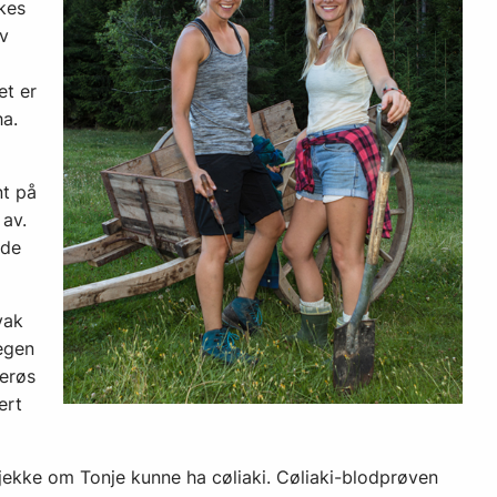
kes
av
et er
 ha.
nt på
 av.
dde
vak
Legen
cerøs
ert
sjekke om Tonje kunne ha cøliaki. Cøliaki-blodprøven