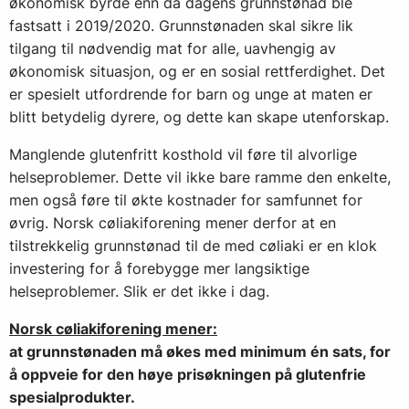
økonomisk byrde enn da dagens grunnstønad ble
fastsatt i 2019/2020. Grunnstønaden skal sikre lik
tilgang til nødvendig mat for alle, uavhengig av
økonomisk situasjon, og er en sosial rettferdighet. Det
er spesielt utfordrende for barn og unge at maten er
blitt betydelig dyrere, og dette kan skape utenforskap.
Manglende glutenfritt kosthold vil føre til alvorlige
helseproblemer. Dette vil ikke bare ramme den enkelte,
men også føre til økte kostnader for samfunnet for
øvrig. Norsk cøliakiforening mener derfor at en
tilstrekkelig grunnstønad til de med cøliaki er en klok
investering for å forebygge mer langsiktige
helseproblemer. Slik er det ikke i dag.
Norsk cøliakiforening mener:
at grunnstønaden må økes med minimum én sats, for
å oppveie for den høye prisøkningen på glutenfrie
spesialprodukter.