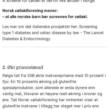
Å screene for cøliaki er derfor like aktuelt i Norge.
Norsk cøliakiforening mener:
–
at alle norske barn bør screenes for cøliaki.
Les mer om det italienske prosjektet her:
Screening
type 1 diabetes and celiac disease by law - The Lancet
Diabetes & Endocrinology
2. Økt grunnstønad
Ifølge tall fra SSB økte matvareprisene med 10 prosent i
fjor. En 10 prosents økning på glutenfrie
spesialprodukter, som allerede er enda dyrere enn
vanlig mat, tilsvarer en høyere reell økning i kroner og
øre. Tall Norsk cøliakiforening har innhentet viser at
glutenfrie matvarer i tillegg har steget mer i pris enn