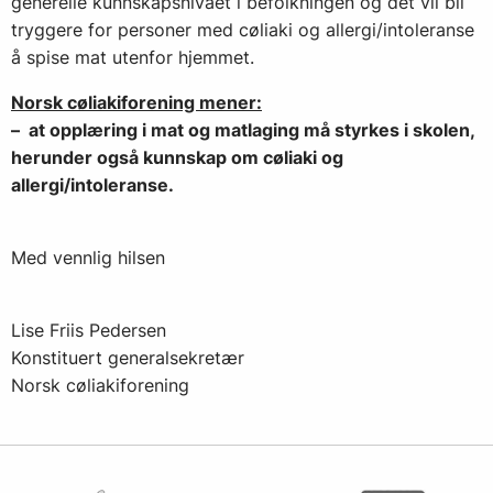
generelle kunnskapsnivået i befolkningen og det vil bli
tryggere for personer med cøliaki og allergi/intoleranse
å spise mat utenfor hjemmet.
Norsk cøliakiforening mener:
–
at opplæring i mat og matlaging må styrkes i skolen,
herunder også kunnskap om cøliaki og
allergi/intoleranse.
Med vennlig hilsen
Lise Friis Pedersen
Konstituert generalsekretær
Norsk cøliakiforening