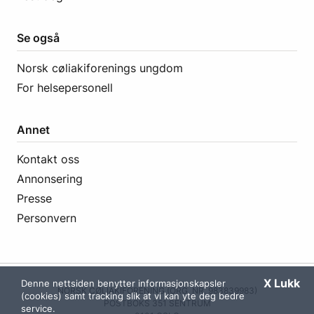
Se også
Norsk cøliakiforenings ungdom
For helsepersonell
Annet
Kontakt oss
Annonsering
Presse
Personvern
X Lukk
Denne nettsiden benytter informasjonskapsler
NORSK CØLIAKIFORENING (ORG. NR. 983839983)
(cookies) samt tracking slik at vi kan yte deg bedre
POSTBOKS 351 SENTRUM
service.