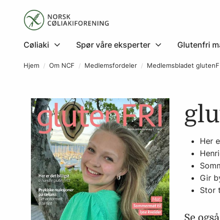
Cøliaki
Spør våre eksperter
Glutenfri m
Hjem
Om NCF
Medlemsfordeler
Medlemsbladet glutenF
gl
Her e
Henri
Somme
Gir 
Stor 
Se også