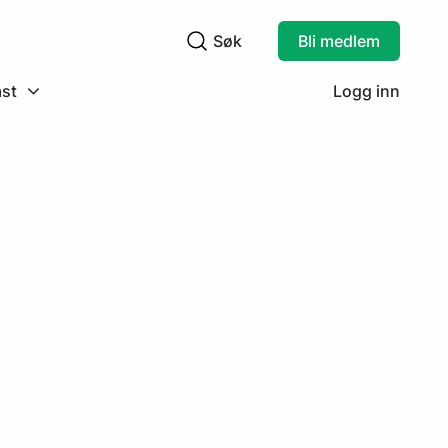
Søk
Bli medlem
Søkefelt
st
Logg inn