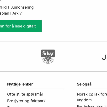
nFRI
I
Annonsering
splan
I
Arkiv
nn for å lese digitalt
Nyttige lenker
Se også
Ofte stilte spørsmål
Norsk cøliakifor
ungdom
Brosjyrer og faktaark
For helsepersone