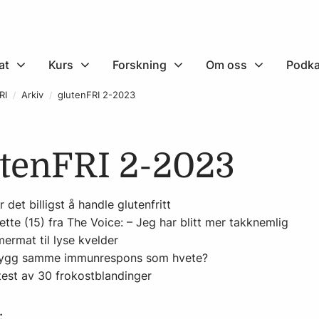
at
Kurs
Forskning
Om oss
Podka
RI
Arkiv
glutenFRI 2-2023
utenFRI 2-2023
r det billigst å handle glutenfritt
ette (15) fra The Voice: – Jeg har blitt mer takknemlig
rmat til lyse kvelder
bygg samme immunrespons som hvete?
test av 30 frokostblandinger
: