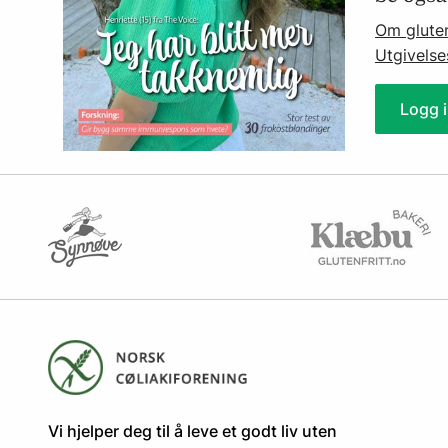
Om glute
Utgivelse
Logg i
​​​​Vi hjelper deg til å leve et godt liv uten