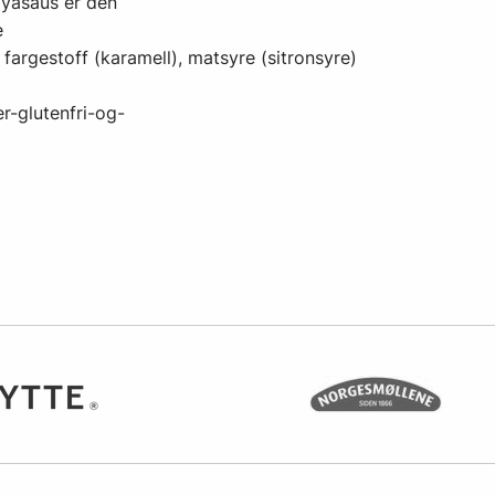
oyasaus er den
e
lt, fargestoff (karamell), matsyre (sitronsyre)
r-glutenfri-og-