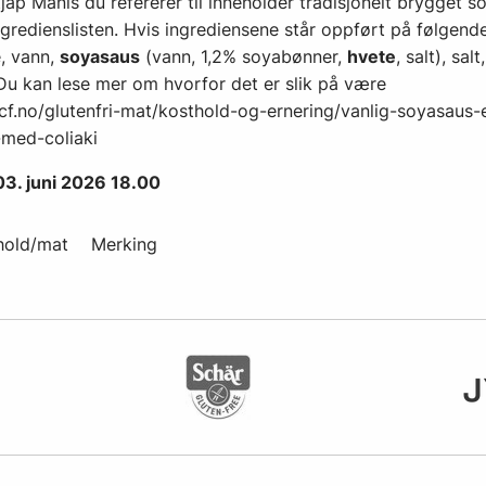
jap Manis du refererer til inneholder tradisjonelt brygget s
ingredienslisten. Hvis ingrediensene står oppført på følgend
, vann,
soyasaus
(vann, 1,2% soyabønner,
hvete
, salt), sa
. Du kan lese mer om hvorfor det er slik på være
/ncf.no/glutenfri-mat/kosthold-og-ernering/vanlig-soyasaus-e
med-coliaki
03. juni 2026 18.00
hold/mat
Merking