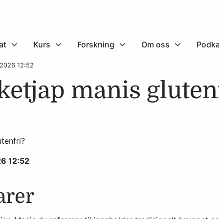
at
Kurs
Forskning
Om oss
Podka
 2026 12:52
ketjap manis gluten
tenfri?
26 12:52
arer