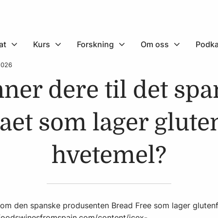
at
Kurs
Forskning
Om oss
Podka
 2026
ner dere til det sp
aet som lager gluten
hvetemel?
 om den spanske produsenten Bread Free som lager glutenf
.foodswinesfromspain.com/content/icex-