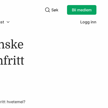
Søk
Bli medlem
Søkefelt
st
Logg inn
anske
fritt
ritt hvetemel?