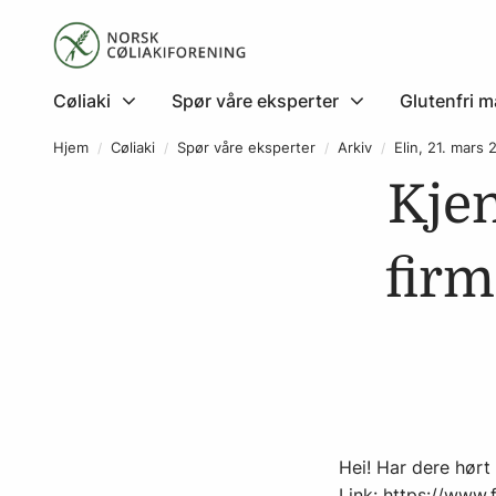
Cøliaki
Spør våre eksperter
Glutenfri m
Hjem
Cøliaki
Spør våre eksperter
Arkiv
Elin, 21. mars
Kjen
firm
Hei! Har dere hørt
Link: https://www