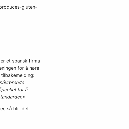
produces-gluten-
t er et spansk firma
eningen for å høre
 tilbakemelding:
på nåværende
åpenhet for å
standarder.»
, så blir det