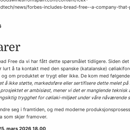
dtech/news/forbes-includes-bread-free--a-company-that-
6
arer
read Free da vi har fått dette spørsmålet tidligere. Siden de
ar lurt å ta kontakt med den spanske (katalanske) cøliakifor
 - og om produktet er trygt eller ikke. De kom med følgende
et å ikke støtte, markedsføre eller sertifisere dette melet 
 prosjektet er ambisiøst, mener vi det er manglende teknisk 
ngsiktig trygghet for cøliaki-miljøet under våre nåværende 
ndre seg i framtiden, og med moderne produksjonsprosesser
a som skjer framover.
 25. mars 2026 18.00