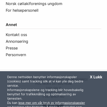
Norsk cøliakiforenings ungdom
For helsepersonell
Annet
Kontakt oss
Annonsering
Presse
Personvern
X Lukk
Denne nettsiden benytter informasjonskapsler
NORSK CØLIAKIFORENING (ORG. NR. 983839983)
(cookies) samt tracking slik at vi kan yte deg bedre
POSTBOKS 351 SENTRUM
service.
0101 OSLO
Informasjonskapslene og tracking blir hovedsakelig
22 40 39 00
benyttet for trafikkmåling og optimalisering av
POST@NCF.NO
tjenesten.
Du kan
lese mer om vår bruk av informasjonskapsler