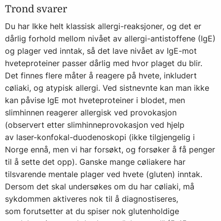
Trond svarer
Du har Ikke helt klassisk allergi-reaksjoner, og det er
dårlig forhold mellom nivået av allergi-antistoffene (IgE)
og plager ved inntak, så det lave nivået av IgE-mot
hveteproteiner passer dårlig med hvor plaget du blir.
Det finnes flere måter å reagere på hvete, inkludert
cøliaki, og atypisk allergi. Ved sistnevnte kan man ikke
kan påvise IgE mot hveteproteiner i blodet, men
slimhinnen reagerer allergisk ved provokasjon
(observert etter slimhinneprovokasjon ved hjelp
av laser-konfokal-duodenoskopi (ikke tilgjengelig i
Norge ennå, men vi har forsøkt, og forsøker å få penger
til å sette det opp). Ganske mange cøliakere har
tilsvarende mentale plager ved hvete (gluten) inntak.
Dersom det skal undersøkes om du har cøliaki, må
sykdommen aktiveres nok til å diagnostiseres,
som forutsetter at du spiser nok glutenholdige