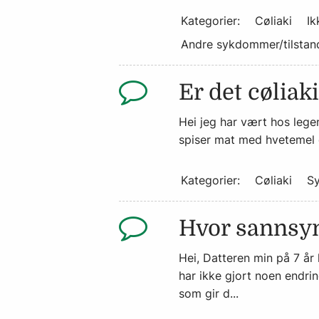
Kategorier:
Cøliaki
Ik
Andre sykdommer/tilstan
Er det cøliak
Hei jeg har vært hos lege
spiser mat med hvetemel el
Kategorier:
Cøliaki
S
Hvor sannsynl
Hei, Datteren min på 7 år
har ikke gjort noen endrin
som gir d...