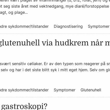
ren vært plaget av vitaminmangel (d, b12, folat, jern) og 
et seg siste året med vektnedgang, mye diaré/forstoppelse
agt, og plage...
dre sykdommer/tilstander
Diagnostisering
Symptomer
lutenuhell via hudkrem når 
svært sensitiv cøliaker. Er av den typen som reagerer på 
selv og har i det siste blitt syk i mitt eget hjem. Selv om g
dre sykdommer/tilstander
Symptomer
Glutenuhell
 gastroskopi?