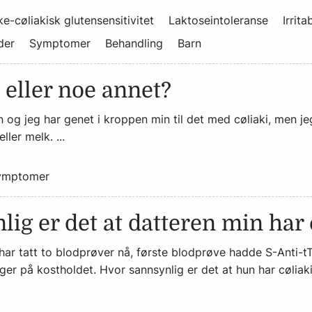
ke-cøliakisk glutensensitivitet
Laktoseintoleranse
Irrit
der
Symptomer
Behandling
Barn
i eller noe annet?
n og jeg har genet i kroppen min til det med cøliaki, men j
ler melk. ...
ymptomer
ig er det at datteren min har 
 har tatt to blodprøver nå, første blodprøve hadde S-Anti-t
ger på kostholdet. Hvor sannsynlig er det at hun har cøliak