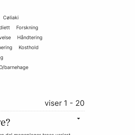
Cøliaki
iett
Forskning
velse
Håndtering
ering
Kosthold
ng
O/barnehage
viser 1 - 20
ve?