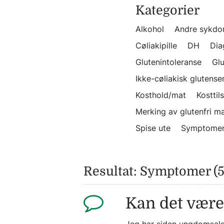
Kategorier
Alkohol
Andre sykdo
Cøliakipille
DH
Dia
Glutenintoleranse
Glu
Ikke-cøliakisk glutensen
Kosthold/mat
Kosttil
Merking av glutenfri m
Spise ute
Symptome
Resultat: Symptomer (5
Kan det være 