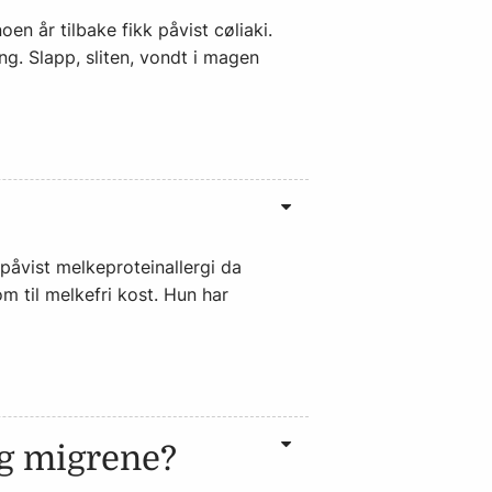
oen år tilbake fikk påvist cøliaki.
. Slapp, sliten, vondt i magen
påvist melkeproteinallergi da
om til melkefri kost. Hun har
g migrene?