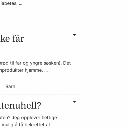
abetes. ...
ke får
brød til far og yngre søsken). Det
enprodukter hjemme. ...
Barn
utenuhell?
uten? Jeg opplever heftige
 mulig å få bekreftet at