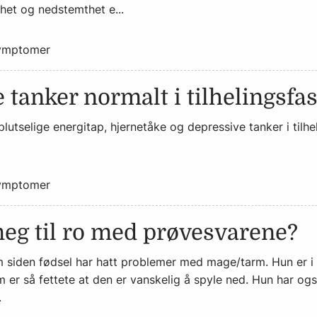
et og nedstemthet e...
ymptomer
 tanker normalt i tilhelingsfa
lutselige energitap, hjernetåke og depressive tanker i tilh
ymptomer
meg til ro med prøvesvarene?
om siden fødsel har hatt problemer med mage/tarm. Hun er 
 er så fettete at den er vanskelig å spyle ned. Hun har også 
.