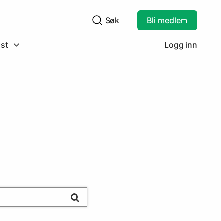
Søk
Bli medlem
Søkefelt
st
Logg inn