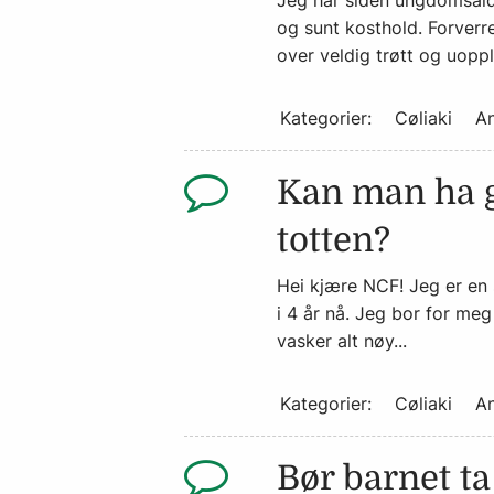
Jeg har siden ungdomsalde
og sunt kosthold. Forverr
over veldig trøtt og uoppl
Kategorier:
Cøliaki
An
Kan man ha g
totten?
Hei kjære NCF! Jeg er en 
i 4 år nå. Jeg bor for meg 
vasker alt nøy...
Kategorier:
Cøliaki
An
Bør barnet ta