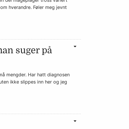
en del mageplager tross variert
 om hverandre. Føler meg jevnt
man suger på
små mengder. Har hatt diagnosen
luten ikke slippes inn her og jeg