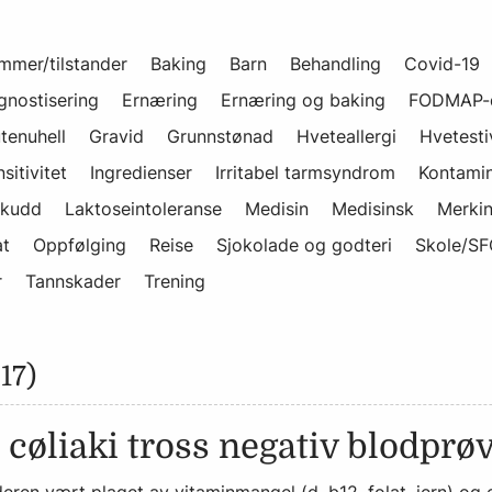
mmer/tilstander
Baking
Barn
Behandling
Covid-19
gnostisering
Ernæring
Ernæring og baking
FODMAP-d
tenuhell
Gravid
Grunnstønad
Hveteallergi
Hvetesti
sitivitet
Ingredienser
Irritabel tarmsyndrom
Kontamin
skudd
Laktoseintoleranse
Medisin
Medisinsk
Merki
at
Oppfølging
Reise
Sjokolade og godteri
Skole/SF
r
Tannskader
Trening
17)
cøliaki tross negativ blodprø