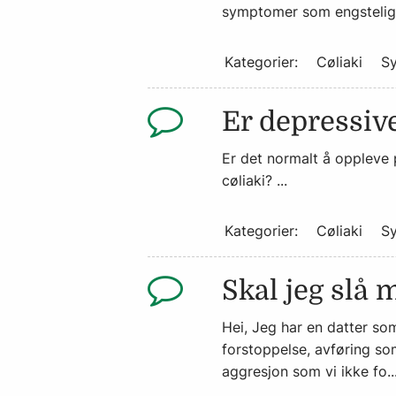
symptomer som engsteligh
Kategorier:
Cøliaki
S
Er depressive
Er det normalt å oppleve p
cøliaki? ...
Kategorier:
Cøliaki
S
Skal jeg slå 
Hei, Jeg har en datter s
forstoppelse, avføring som
aggresjon som vi ikke fo..