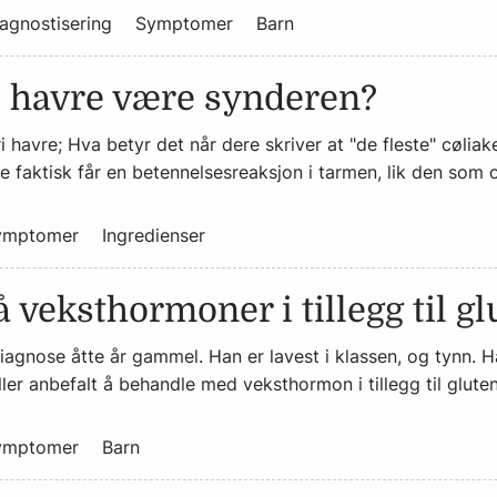
agnostisering
Symptomer
Barn
i havre være synderen?
 havre; Hva betyr det når dere skriver at "de fleste" cøliake
e faktisk får en betennelsesreaksjon i tarmen, lik den som op
ymptomer
Ingredienser
 veksthormoner i tillegg til gl
diagnose åtte år gammel. Han er lavest i klassen, og tynn. 
ller anbefalt å behandle med veksthormon i tillegg til glutenf
ymptomer
Barn