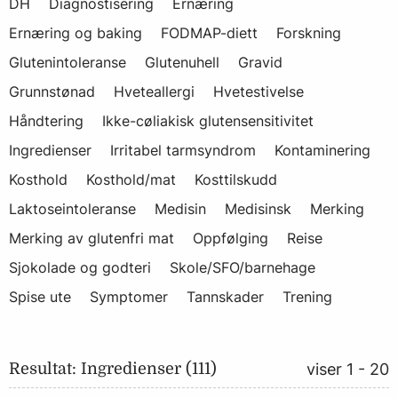
DH
Diagnostisering
Ernæring
Ernæring og baking
FODMAP-diett
Forskning
Glutenintoleranse
Glutenuhell
Gravid
Grunnstønad
Hveteallergi
Hvetestivelse
Håndtering
Ikke-cøliakisk glutensensitivitet
Ingredienser
Irritabel tarmsyndrom
Kontaminering
Kosthold
Kosthold/mat
Kosttilskudd
Laktoseintoleranse
Medisin
Medisinsk
Merking
Merking av glutenfri mat
Oppfølging
Reise
Sjokolade og godteri
Skole/SFO/barnehage
Spise ute
Symptomer
Tannskader
Trening
Resultat: Ingredienser (111)
viser 1 - 20