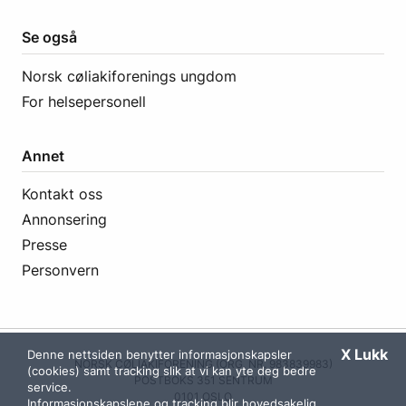
Se også
Norsk cøliakiforenings ungdom
For helsepersonell
Annet
Kontakt oss
Annonsering
Presse
Personvern
X Lukk
Denne nettsiden benytter informasjonskapsler
NORSK CØLIAKIFORENING (ORG. NR. 983839983)
(cookies) samt tracking slik at vi kan yte deg bedre
POSTBOKS 351 SENTRUM
service.
0101 OSLO
Informasjonskapslene og tracking blir hovedsakelig