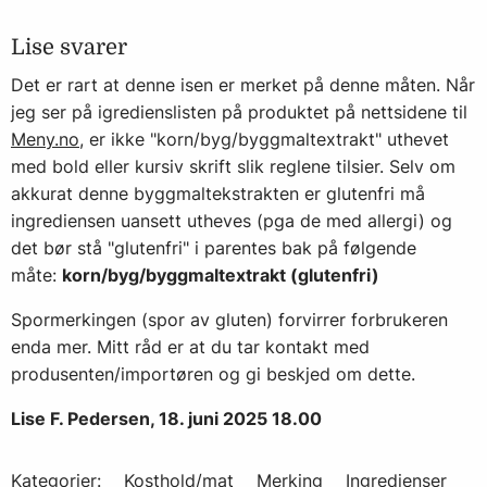
Lise svarer
Det er rart at denne isen er merket på denne måten. Når
jeg ser på igredienslisten på produktet på nettsidene til
Meny.no,
er ikke "korn/byg/byggmaltextrakt" uthevet
med bold eller kursiv skrift slik reglene tilsier. Selv om
akkurat denne byggmaltekstrakten er glutenfri må
ingrediensen uansett utheves (pga de med allergi) og
det bør stå "glutenfri" i parentes bak på følgende
måte:
korn/byg/byggmaltextrakt (glutenfri)
Spormerkingen (spor av gluten) forvirrer forbrukeren
enda mer. Mitt råd er at du tar kontakt med
produsenten/importøren og gi beskjed om dette.
Lise F. Pedersen, 18. juni 2025 18.00
Kategorier:
Kosthold/mat
Merking
Ingredienser