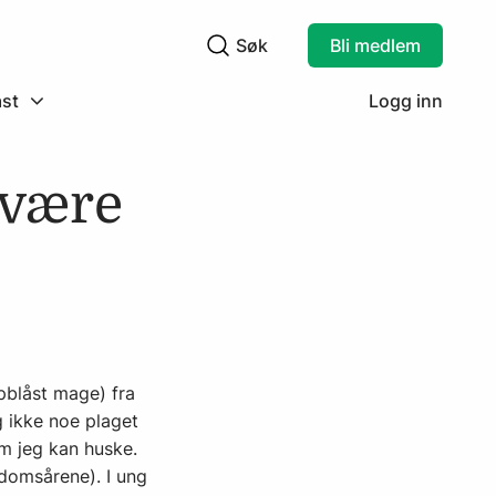
Søk
Bli medlem
Søkefelt
st
Logg inn
 være
pblåst mage) fra
g ikke noe plaget
m jeg kan huske.
gdomsårene). I ung