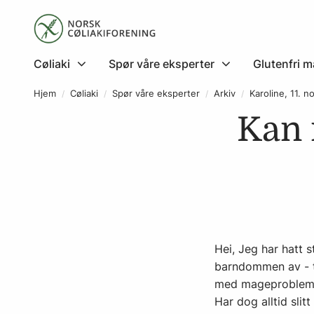
Cøliaki
Spør våre eksperter
Glutenfri m
Hjem
Cøliaki
Spør våre eksperter
Arkiv
Karoline, 11. 
Kan 
Hei, Jeg har hatt 
barndommen av - til
med mageproblemer
Har dog alltid sli