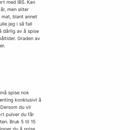
ert med IBS. Kan
år, men sliter
 mat, blant annet
le jeg i så fall
å dårlig av å spise
åltider. Graden av
er.
u må spise nok
genting konklusivt å
 Dersom du vil
rt pulver du får
en. Bruk 5 til 15
ipper du å spise