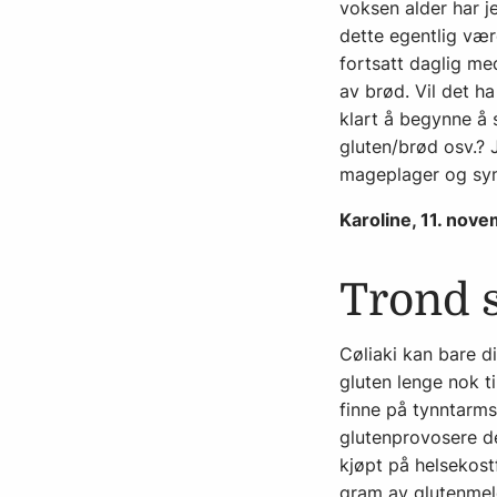
voksen alder har j
dette egentlig være
fortsatt daglig me
av brød. Vil det ha
klart å begynne å s
gluten/brød osv.? 
mageplager og sym
Karoline, 11. nov
Trond 
Cøliaki kan bare d
gluten lenge nok ti
finne på tynntarms
glutenprovosere de
kjøpt på helsekostf
gram av glutenmele