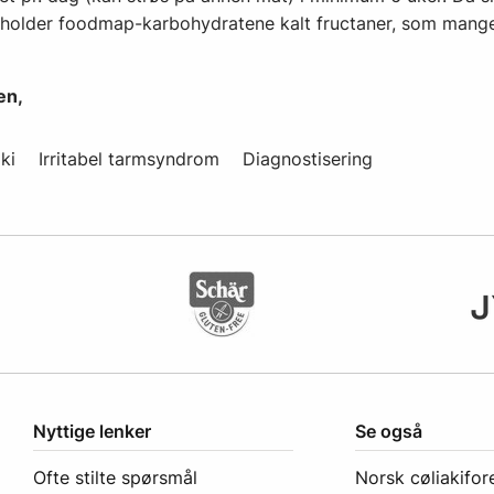
holder foodmap-karbohydratene kalt fructaner, som mang
en,
ki
Irritabel tarmsyndrom
Diagnostisering
Nyttige lenker
Se også
Ofte stilte spørsmål
Norsk cøliakifor