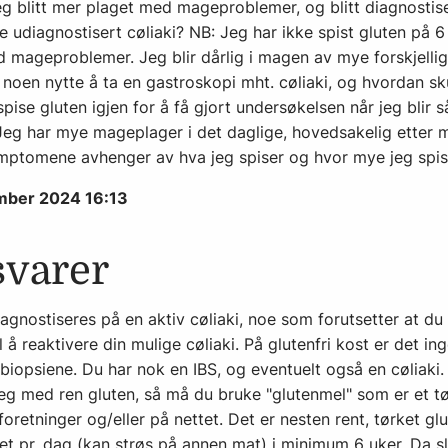
eg blitt mer plaget med mageproblemer, og blitt diagnostis
 udiagnostisert cøliaki? NB: Jeg har ikke spist gluten på 6 
d mageproblemer. Jeg blir dårlig i magen av mye forskjellig
 noen nytte å ta en gastroskopi mht. cøliaki, og hvordan skul
pise gluten igjen for å få gjort undersøkelsen når jeg blir s
Jeg har mye mageplager i det daglige, hovedsakelig etter m
ptomene avhenger av hva jeg spiser og hvor mye jeg spis
ember 2024 16:13
svarer
iagnostiseres på en aktiv cøliaki, noe som forutsetter at d
l å reaktivere din mulige cøliaki. På glutenfri kost er det in
biopsiene. Du har nok en IBS, og eventuelt også en cøliaki.
g med ren gluten, så må du bruke "glutenmel" som er et tø
oretninger og/eller på nettet. Det er nesten rent, tørket glut
t pr. dag (kan strøs på annen mat) i minimum 6 uker. Da sl