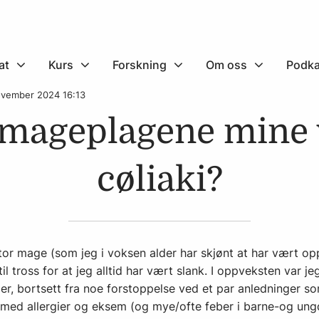
at
Kurs
Forskning
Om oss
Podka
november 2024 16:13
mageplagene mine
cøliaki?
stor mage (som jeg i voksen alder har skjønt at har vært op
 tross for at jeg alltid har vært slank. I oppveksten var je
, bortsett fra noe forstoppelse ved et par anledninger so
tt med allergier og eksem (og mye/ofte feber i barne-og un