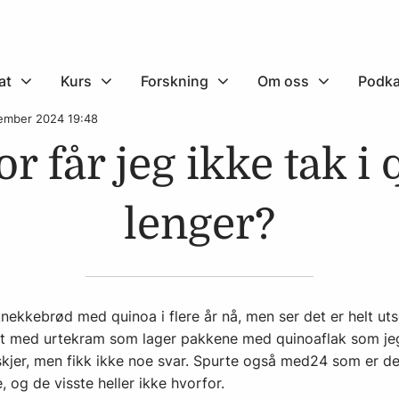
at
Kurs
Forskning
Om oss
Podka
vember 2024 19:48
r får jeg ikke tak i
lenger?
knekkebrød med quinoa i flere år nå, men ser det er helt utso
t med urtekram som lager pakkene med quinoaflak som jeg 
kjer, men fikk ikke noe svar. Spurte også med24 som er der
, og de visste heller ikke hvorfor.