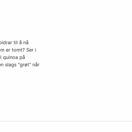
drar til å nå
om er tomt? Ser i
el quinoa på
n slags "grøt" når