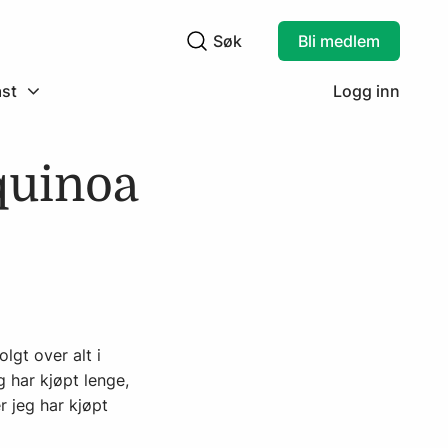
Søk
Bli medlem
Søkefelt
st
Logg inn
 quinoa
lgt over alt i
har kjøpt lenge,
 jeg har kjøpt