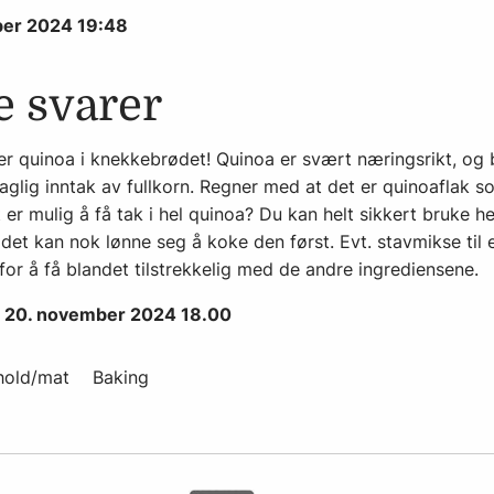
ber 2024 19:48
e svarer
er quinoa i knekkebrødet! Quinoa er svært næringsrikt, og bi
glig inntak av fullkorn. Regner med at det er quinoaflak s
det er mulig å få tak i hel quinoa? Du kan helt sikkert bruke h
t kan nok lønne seg å koke den først. Evt. stavmikse til e
 for å få blandet tilstrekkelig med de andre ingrediensene.
 20. november 2024 18.00
hold/mat
Baking