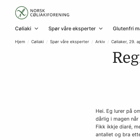
Cøliaki
Spør våre eksperter
Glutenfri m
Hjem
Cøliaki
Spør våre eksperter
Arkiv
Cøliaker, 29. a
Reg
Hei. Eg lurer på o
dårlig i magen når
Fikk ikkje diaré, 
antallet og bra ett