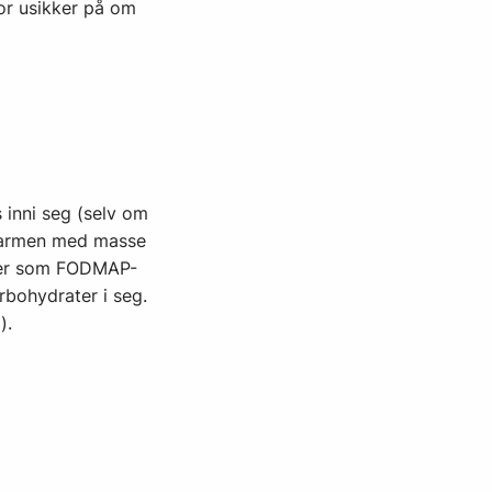
or usikker på om
 inni seg (selv om
kktarmen med masse
erer som FODMAP-
bohydrater i seg.
).