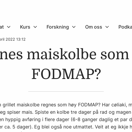
at
Kurs
Forskning
Om oss
Podka
pril 2022 13:12
nes maiskolbe som
FODMAP?
m grillet maiskolbe regnes som høy FODMAP? Har cøliaki, me
 eg spiser mais. Spiste en kolbe tre dager på rad og magen b
men hyppig avføring i flere dager (6-8 ganger daglig et par 
er ca. 5 dager). Eg blei også noe utmattet. Veit at eg ikkje h