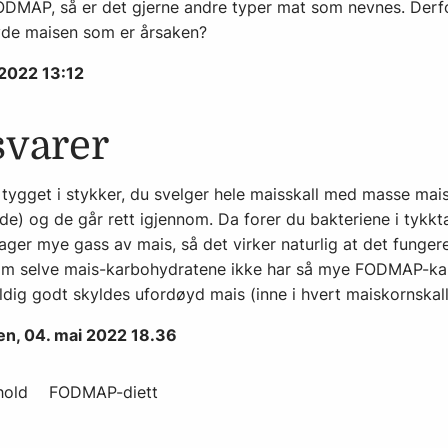
ODMAP, så er det gjerne andre typer mat som nevnes. Derf
yde maisen som er årsaken?
l 2022 13:12
svarer
e tygget i stykker, du svelger hele maisskall med masse mais
 de) og de går rett igjennom. Da forer du bakteriene i ty
ager mye gass av mais, så det virker naturlig at det fung
om selve mais-karbohydratene ikke har så mye FODMAP-kar
eldig godt skyldes ufordøyd mais (inne i hvert maiskornskall
en, 04. mai 2022 18.36
hold
FODMAP-diett