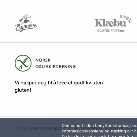
​​​​Vi hjelper deg til å leve et godt liv uten
gluten! ​
Denne nettsiden benytter informasjonska
NORSK CØLIAKIFORENING (ORG. NR. 983839983)
I
POSTBOKS 351 
Informasjonskapslene og tracking blir h
Du kan
lese mer om vår bruk av informa