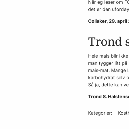
Når eg leser om F
det er den ufordø
Cøliaker, 29. apri
Trond 
Hele mais blir ikk
man tygger litt på
mais-mat. Mange l
karbohydrat selv 
Så ja, dette kan v
Trond S. Halstens
Kategorier:
Kost