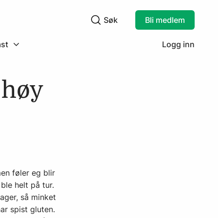
Søk
Bli medlem
Søkefelt
st
Logg inn
 høy
n føler eg blir
le helt på tur.
dager, så minket
ar spist gluten.