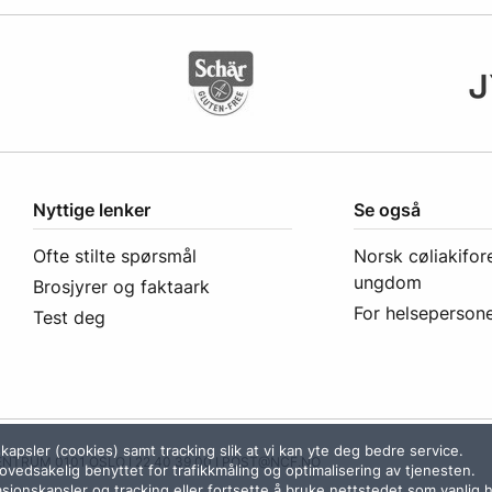
Nyttige lenker
Se også
Ofte stilte spørsmål
Norsk cøliakifor
ungdom
Brosjyrer og faktaark
For helsepersone
Test deg
psler (cookies) samt tracking slik at vi kan yte deg bedre service.
SENTRUM
0101 OSLO
I
22 40 39 00
I
POST@NCF.NO
ovedsakelig benyttet for trafikkmåling og optimalisering av tjenesten.
sjonskapsler og tracking
eller fortsette å bruke nettstedet som vanlig h