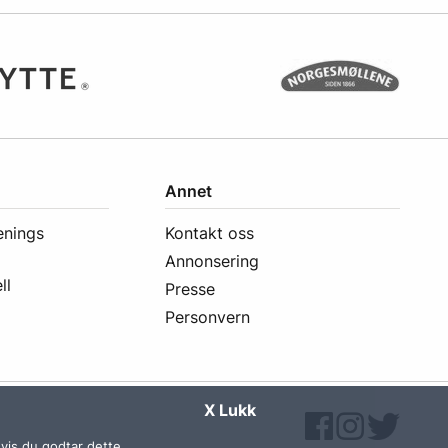
Annet
enings
Kontakt oss
Annonsering
ll
Presse
Personvern
X Lukk
vis du godtar dette.