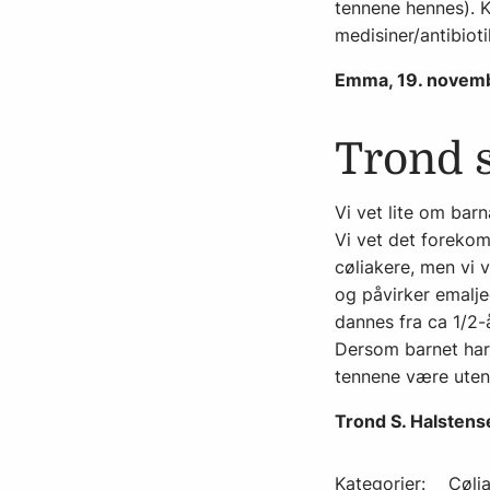
tennene hennes). Ka
medisiner/antibioti
Emma, 19. novem
Trond 
Vi vet lite om bar
Vi vet det foreko
cøliakere, men vi 
og påvirker emalje
dannes fra ca 1/2-å
Dersom barnet har 
tennene være uten 
Trond S. Halsten
Kategorier:
Cølia