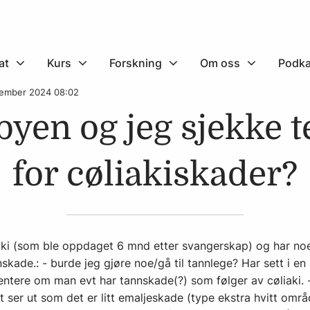
at
Kurs
Forskning
Om oss
Podka
vember 2024 08:02
byen og jeg sjekke 
for cøliakiskader?
iaki (som ble oppdaget 6 mnd etter svangerskap) og har n
kade.: - burde jeg gjøre noe/gå til tannlege? Har sett i en 
tere om man evt har tannskade(?) som følger av cøliaki. -
t ser ut som det er litt emaljeskade (type ekstra hvitt omr