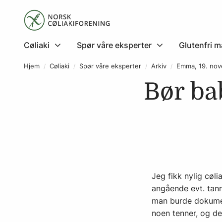
Cøliaki
Spør våre eksperter
Glutenfri m
Hjem
Cøliaki
Spør våre eksperter
Arkiv
Emma, 19. no
Bør ba
Jeg fikk nylig cøl
angående evt. tanns
man burde dokumen
noen tenner, og de