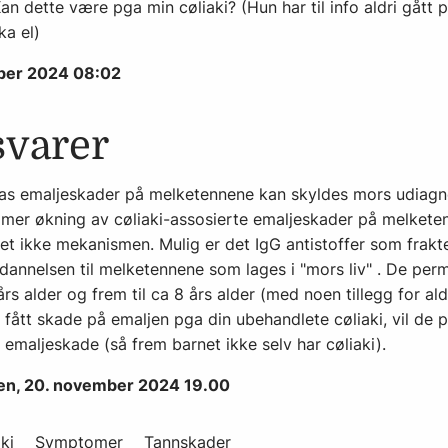
n dette være pga min cøliaki? (Hun har til info aldri gått 
ka el)
ber 2024 08:02
svarer
nas emaljeskader på melketennene kan skyldes mors udiagnos
mmer økning av cøliaki-assosierte emaljeskader på melkete
vet ikke mekanismen. Mulig er det IgG antistoffer som frakt
dannelsen til melketennene som lages i "mors liv" . De pe
rs alder og frem til ca 8 års alder (med noen tillegg for ald
fått skade på emaljen pga din ubehandlete cøliaki, vil de
emaljeskade (så frem barnet ikke selv har cøliaki).
sen, 20. november 2024 19.00
ki
Symptomer
Tannskader