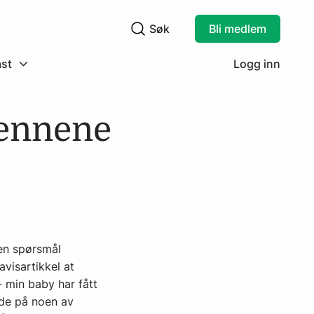
Søk
Bli medlem
Søkefelt
st
Logg inn
tennene
oen spørsmål
avisartikkel at
 min baby har fått
åde på noen av