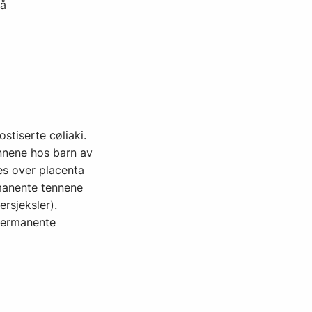
på
tiserte cøliaki.
nnene hos barn av
es over placenta
rmanente tennene
ersjeksler).
 permanente