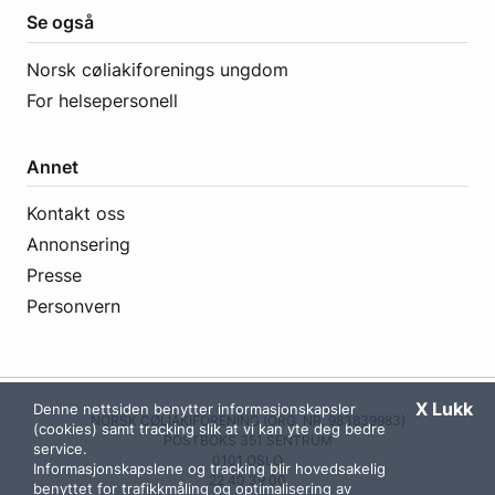
Se også
Norsk cøliakiforenings ungdom
For helsepersonell
Annet
Kontakt oss
Annonsering
Presse
Personvern
X Lukk
Denne nettsiden benytter informasjonskapsler
NORSK CØLIAKIFORENING (ORG. NR. 983839983)
(cookies) samt tracking slik at vi kan yte deg bedre
POSTBOKS 351 SENTRUM
service.
0101 OSLO
Informasjonskapslene og tracking blir hovedsakelig
22 40 39 00
benyttet for trafikkmåling og optimalisering av