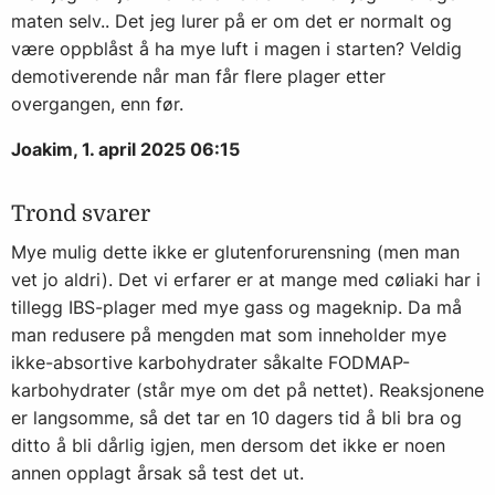
maten selv.. Det jeg lurer på er om det er normalt og
være oppblåst å ha mye luft i magen i starten? Veldig
demotiverende når man får flere plager etter
overgangen, enn før.
Joakim, 1. april 2025 06:15
Trond svarer
Mye mulig dette ikke er glutenforurensning (men man
vet jo aldri). Det vi erfarer er at mange med cøliaki har i
tillegg IBS-plager med mye gass og mageknip. Da må
man redusere på mengden mat som inneholder mye
ikke-absortive karbohydrater såkalte FODMAP-
karbohydrater (står mye om det på nettet). Reaksjonene
er langsomme, så det tar en 10 dagers tid å bli bra og
ditto å bli dårlig igjen, men dersom det ikke er noen
annen opplagt årsak så test det ut.