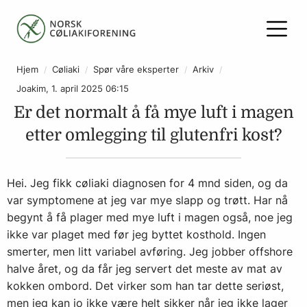
Hjem
Cøliaki
Spør våre eksperter
Arkiv
Joakim, 1. april 2025 06:15
Er det normalt å få mye luft i magen
etter omlegging til glutenfri kost?
Hei. Jeg fikk cøliaki diagnosen for 4 mnd siden, og da
var symptomene at jeg var mye slapp og trøtt. Har nå
begynt å få plager med mye luft i magen også, noe jeg
ikke var plaget med før jeg byttet kosthold. Ingen
smerter, men litt variabel avføring. Jeg jobber offshore
halve året, og da får jeg servert det meste av mat av
kokken ombord. Det virker som han tar dette seriøst,
men jeg kan jo ikke være helt sikker når jeg ikke lager