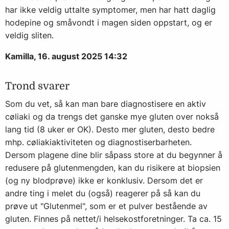
har ikke veldig uttalte symptomer, men har hatt daglig
hodepine og småvondt i magen siden oppstart, og er
veldig sliten.
Kamilla, 16. august 2025 14:32
Trond svarer
Som du vet, så kan man bare diagnostisere en aktiv
cøliaki og da trengs det ganske mye gluten over nokså
lang tid (8 uker er OK). Desto mer gluten, desto bedre
mhp. cøliakiaktiviteten og diagnostiserbarheten.
Dersom plagene dine blir såpass store at du begynner å
redusere på glutenmengden, kan du risikere at biopsien
(og ny blodprøve) ikke er konklusiv. Dersom det er
andre ting i melet du (også) reagerer på så kan du
prøve ut "Glutenmel", som er et pulver bestående av
gluten. Finnes på nettet/i helsekostforetninger. Ta ca. 15