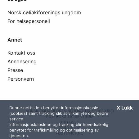
Norsk cøliakiforenings ungdom
For helsepersonell
Annet
Kontakt oss
Annonsering
Presse
Personvern
X Lukk
Denne nettsiden benytter informasjonskapsler
NORSK CØLIAKIFORENING (ORG. NR. 983839983)
(cookies) samt tracking slik at vi kan yte deg bedre
POSTBOKS 351 SENTRUM
service.
0101 OSLO
Informasjonskapslene og tracking blir hovedsakelig
22 40 39 00
benyttet for trafikkmåling og optimalisering av
POST@NCF.NO
tjenesten.