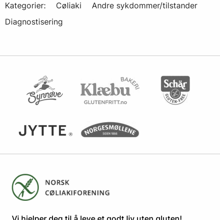
Kategorier:
Cøliaki
Andre sykdommer/tilstander
Diagnostisering
​​​​Vi hjelper deg til å leve et godt liv uten gluten! ​