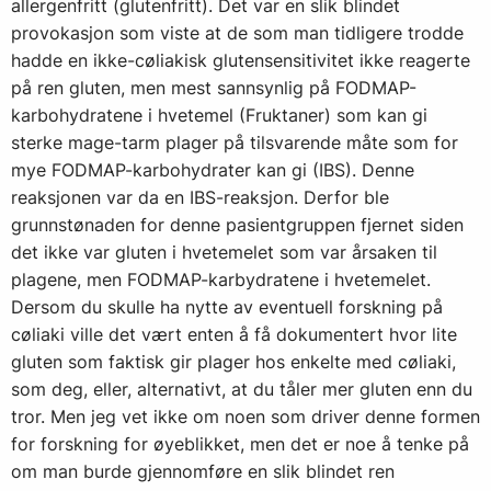
allergenfritt (glutenfritt). Det var en slik blindet
provokasjon som viste at de som man tidligere trodde
hadde en ikke-cøliakisk glutensensitivitet ikke reagerte
på ren gluten, men mest sannsynlig på FODMAP-
karbohydratene i hvetemel (Fruktaner) som kan gi
sterke mage-tarm plager på tilsvarende måte som for
mye FODMAP-karbohydrater kan gi (IBS). Denne
reaksjonen var da en IBS-reaksjon. Derfor ble
grunnstønaden for denne pasientgruppen fjernet siden
det ikke var gluten i hvetemelet som var årsaken til
plagene, men FODMAP-karbydratene i hvetemelet.
Dersom du skulle ha nytte av eventuell forskning på
cøliaki ville det vært enten å få dokumentert hvor lite
gluten som faktisk gir plager hos enkelte med cøliaki,
som deg, eller, alternativt, at du tåler mer gluten enn du
tror. Men jeg vet ikke om noen som driver denne formen
for forskning for øyeblikket, men det er noe å tenke på
om man burde gjennomføre en slik blindet ren