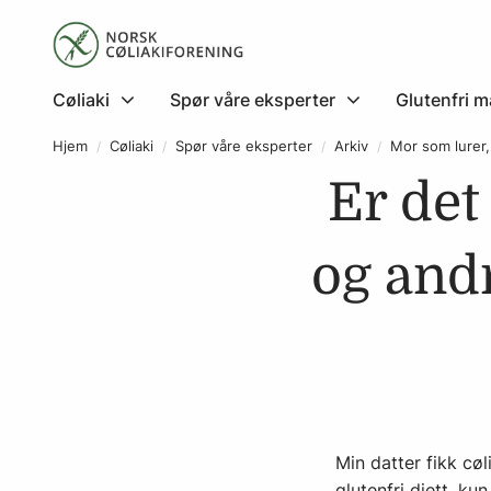
Cøliaki
Spør våre eksperter
Glutenfri m
Hjem
Cøliaki
Spør våre eksperter
Arkiv
Mor som lurer,
Er de
og andr
Min datter fikk cø
glutenfri diett, ku