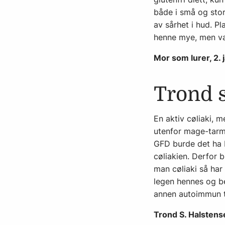
både i små og store
av sårhet i hud. P
henne mye, men var
Mor som lurer, 2.
Trond 
En aktiv cøliaki, 
utenfor mage-tarmk
GFD burde det ha bl
cøliakien. Derfor 
man cøliaki så ha
legen hennes og b
annen autoimmun 
Trond S. Halstens