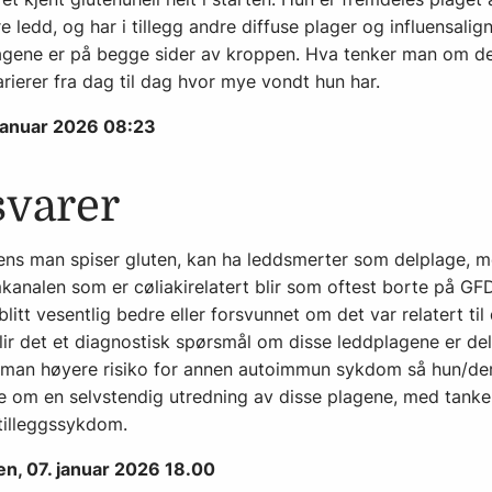
 ledd, og har i tillegg andre diffuse plager og influensalig
lagene er på begge sider av kroppen. Hva tenker man om de
ierer fra dag til dag hvor mye vondt hun har.
 januar 2026 08:23
svarer
mens man spiser gluten, kan ha leddsmerter som delplage, m
analen som er cøliakirelatert blir som oftest borte på GFD
itt vesentlig bedre eller forsvunnet om det var relatert til
blir det et diagnostisk spørsmål om disse leddplagene er de
r man høyere risiko for annen autoimmun sykdom så hun/d
e om en selvstendig utredning av disse plagene, med tanke
tilleggssykdom.
en, 07. januar 2026 18.00