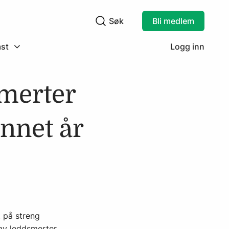
Søk
Bli medlem
Søkefelt
st
Logg inn
merter
annet år
t på streng
t av leddsmerter