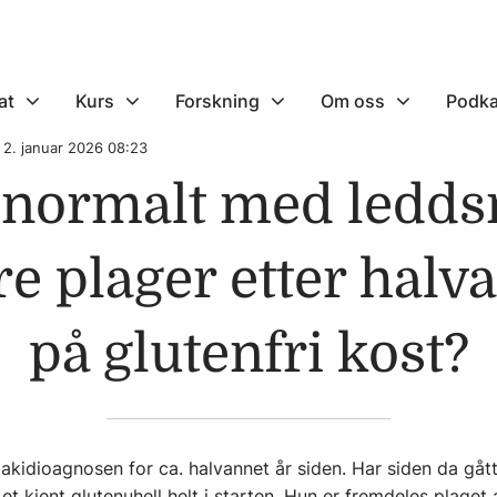
at
Kurs
Forskning
Om oss
Podka
 2. januar 2026 08:23
t normalt med ledds
e plager etter halv
på glutenfri kost?
liakidioagnosen for ca. halvannet år siden. Har siden da gåt
n et kjent glutenuhell helt i starten. Hun er fremdeles plage