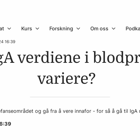
at
Kurs
Forskning
Om oss
Podka
024 16:39
gA verdiene i blodp
variere?
efanseområdet og gå fra å vere innafor - for så å gå til IgA
16:39