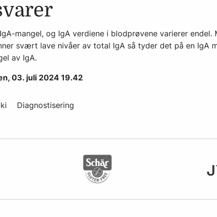
svarer
 IgA-mangel, og IgA verdiene i blodprøvene varierer endel
inner svært lave nivåer av total IgA så tyder det på en IgA
el av IgA.
n, 03. juli 2024 19.42
ki
Diagnostisering