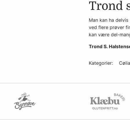
Trond 
Man kan ha delvis
ved flere prøver f
kan være del-mang
Trond S. Halstense
Kategorier:
Cølia