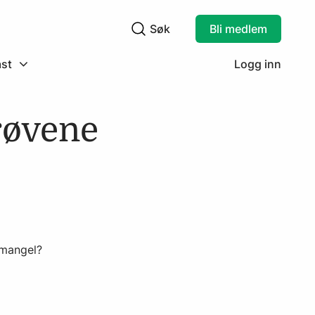
Søk
Bli medlem
Søkefelt
st
Logg inn
røvene
 mangel?