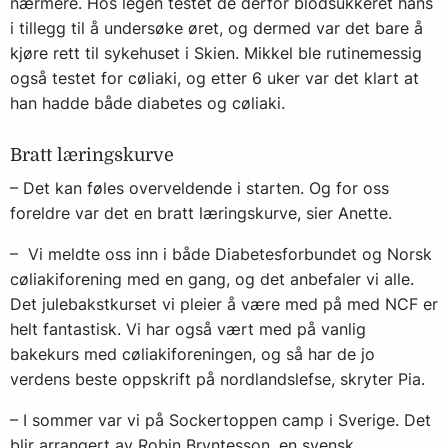
nærmere. Hos legen testet de derfor blodsukkeret hans
i tillegg til å undersøke øret, og dermed var det bare å
kjøre rett til sykehuset i Skien. Mikkel ble rutinemessig
også testet for cøliaki, og etter 6 uker var det klart at
han hadde både diabetes og cøliaki.
Bratt læringskurve
– Det kan føles overveldende i starten. Og for oss
foreldre var det en bratt læringskurve, sier Anette.
– Vi meldte oss inn i både
Diabetesforbundet
og
Norsk
cøliakiforening
med en gang, og det anbefaler vi alle.
Det julebakstkurset vi pleier å være med på med NCF er
helt fantastisk. Vi har også vært med på vanlig
bakekurs med cøliakiforeningen, og så har de jo
verdens beste oppskrift på nordlandslefse, skryter Pia.
– I sommer var vi på Sockertoppen camp i Sverige. Det
blir arrangert av Robin Bryntesson, en svensk