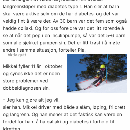
langrennsløper med diabetes type 1. Han sier at barn
skal være aktive selv om de har diabetes, og det var
veldig fint å være der. Av 30 barn var det fem som også
hadde cøliaki. Og for oss foreldre var det litt rørende å
se at når det pep i en insulinpumpe, så var det 5-6 barn
som alle sjekket pumpen sin. Det er litt trøst i å møte
andre i samme situasjon, forteller Pia.
Aktiv gutt
Mikkel fyller 11 år i oktober
og synes ikke det er noen
store problemer ved
dobbeldiagnosen sin.
– Jeg kan gjøre alt jeg vil,
sier han. Mikkel driver med både slalåm, løping, friidrett
og langrenn. Og han mener at det faktisk kan være en
fordel for ham å ha cøliaki og diabetes i forhold til
idretten.