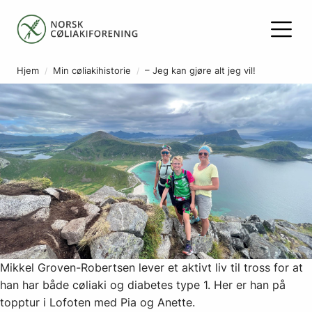
Hjem
Min cøliakihistorie
– Jeg kan gjøre alt jeg vil!
Mikkel Groven-Robertsen lever et aktivt liv til tross for at
han har både cøliaki og diabetes type 1. Her er han på
topptur i Lofoten med Pia og Anette.