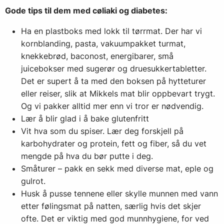
Gode tips til dem med cøliaki og diabetes:
Ha en plastboks med lokk til tørrmat. Der har vi
kornblanding, pasta, vakuumpakket turmat,
knekkebrød, baconost, energibarer, små
juicebokser med sugerør og druesukkertabletter.
Det er supert å ta med den boksen på hytteturer
eller reiser, slik at Mikkels mat blir oppbevart trygt.
Og vi pakker alltid mer enn vi tror er nødvendig.
Lær å blir glad i å bake glutenfritt
Vit hva som du spiser. Lær deg forskjell på
karbohydrater og protein, fett og fiber, så du vet
mengde på hva du bør putte i deg.
Småturer – pakk en sekk med diverse mat, eple og
gulrot.
Husk å pusse tennene eller skylle munnen med vann
etter følingsmat på natten, særlig hvis det skjer
ofte. Det er viktig med god munnhygiene, for ved