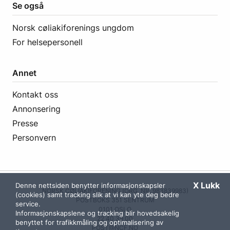
Se også
Norsk cøliakiforenings ungdom
For helsepersonell
Annet
Kontakt oss
Annonsering
Presse
Personvern
X Lukk
Denne nettsiden benytter informasjonskapsler
NORSK CØLIAKIFORENING (ORG. NR. 983839983)
(cookies) samt tracking slik at vi kan yte deg bedre
POSTBOKS 351 SENTRUM
service.
0101 OSLO
Informasjonskapslene og tracking blir hovedsakelig
22 40 39 00
benyttet for trafikkmåling og optimalisering av
POST@NCF.NO