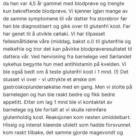
da han var 4,5 år gammel med blodprøve og trengte
kun bekreftende blodprøve. Vi kjenner igjen mange av
de samme symptomene til vår datter fra storebror før
han ble diagnostisert og gikk over til glutenfri kost. Far
har genet til å utvikle cøliaki. Vi har tilpasset
fellesmåltidene våre (middag, bakst o.l) til glutenfrie og
melkefrie og tror det kan påvirke blodprøveresultatet til
dattera vår. Ved henvisning fra barnelege ved Sørlandet
sykehus begynte hun med antihistamin på kvelden. Vi
ble også bedt om å teste glutenfri kost i 1 mnd. (!) Det
stusset vi over - vi uttrykte et ønske om
gastroskopiundersøkelse med en gang. Men vi stolte på
barnelegen og hun ble raskt bedre og fikk bedre
appetitt. Etter om lag 1 mnd ble vi kontaktet av
barnelege og ble fortalt at vi skulle reinnføre
glutenholdig kost. Reaksjonen kom nesten umiddelbart.
Hissig og intenst kløende utslett som hadde forsvunnet
kom raskt tilbake, det samme gjorde magevondt og