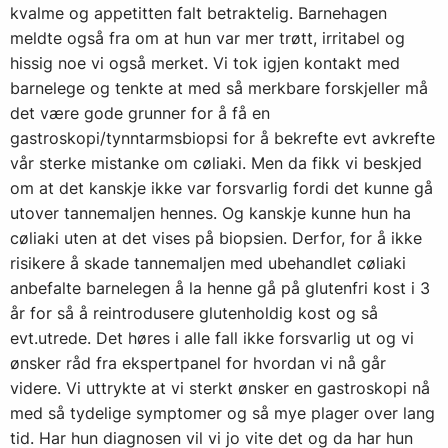
kvalme og appetitten falt betraktelig. Barnehagen
meldte også fra om at hun var mer trøtt, irritabel og
hissig noe vi også merket. Vi tok igjen kontakt med
barnelege og tenkte at med så merkbare forskjeller må
det være gode grunner for å få en
gastroskopi/tynntarmsbiopsi for å bekrefte evt avkrefte
vår sterke mistanke om cøliaki. Men da fikk vi beskjed
om at det kanskje ikke var forsvarlig fordi det kunne gå
utover tannemaljen hennes. Og kanskje kunne hun ha
cøliaki uten at det vises på biopsien. Derfor, for å ikke
risikere å skade tannemaljen med ubehandlet cøliaki
anbefalte barnelegen å la henne gå på glutenfri kost i 3
år for så å reintrodusere glutenholdig kost og så
evt.utrede. Det høres i alle fall ikke forsvarlig ut og vi
ønsker råd fra ekspertpanel for hvordan vi nå går
videre. Vi uttrykte at vi sterkt ønsker en gastroskopi nå
med så tydelige symptomer og så mye plager over lang
tid. Har hun diagnosen vil vi jo vite det og da har hun