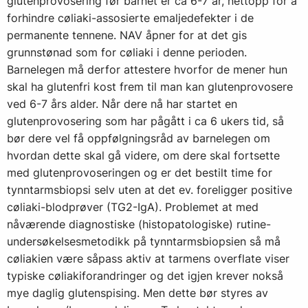
glutenprovosering før barnet er ca 6-7 år, nettopp for å
forhindre cøliaki-assosierte emaljedefekter i de
permanente tennene. NAV åpner for at det gis
grunnstønad som for cøliaki i denne perioden.
Barnelegen må derfor attestere hvorfor de mener hun
skal ha glutenfri kost frem til man kan glutenprovosere
ved 6-7 års alder. Når dere nå har startet en
glutenprovosering som har pågått i ca 6 ukers tid, så
bør dere vel få oppfølgningsråd av barnelegen om
hvordan dette skal gå videre, om dere skal fortsette
med glutenprovoseringen og er det bestilt time for
tynntarmsbiopsi selv uten at det ev. foreligger positive
cøliaki-blodprøver (TG2-IgA). Problemet at med
nåværende diagnostiske (histopatologiske) rutine-
undersøkelsesmetodikk på tynntarmsbiopsien så må
cøliakien være såpass aktiv at tarmens overflate viser
typiske cøliakiforandringer og det igjen krever nokså
mye daglig glutenspising. Men dette bør styres av