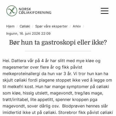
Hjem
Cøliaki
Spør våre eksperter
Arkiv
Ingunn, 16. juni 2026 22:09
Bør hun ta gastroskopi eller ikke?
Hei. Dattera vår på 4 år har slitt med mye kløe og
magesmerter over flere år og fikk påvist
melkeproteinallergi da hun var 3 år. Vi tror hun kan ha
skjult cøliaki fordi plagene stoppet ikke ved å legge om
til melkefri kost. Hun har mange symptomer på cøliaki
som kløe, hissig utslett, magevondt, treg/løs mage,
trøtt/irritabel, lite appetitt, spenner kroppen pga
magevondt, sover dårlig osv. Blodprøven hennes slår
imidlertid ikke ut på cøliaki. Storebror fikk påvist cøliaki