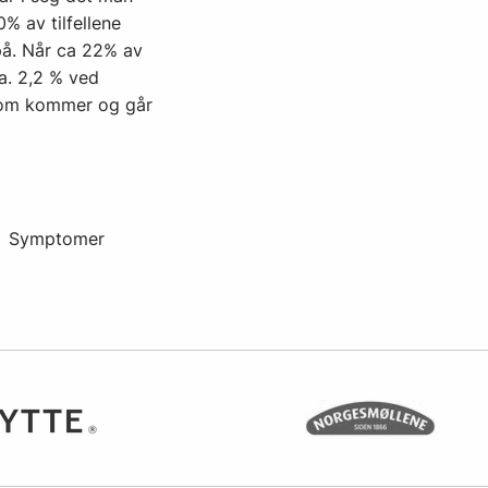
0% av tilfellene
på. Når ca 22% av
a. 2,2 % ved
 som kommer og går
Symptomer