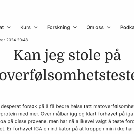
at
Kurs
Forskning
Om oss
Podka
ober 2024 20:48
Kan jeg stole på
overfølsomhetstest
itt desperat forsøk på å få bedre helse tatt matoverfølsomhet
eprotein med mer. Over målbar igg og klart forhøyet på iga
roa på disse prøvene, men har nå allikevel valgt å teste for
det. Er forhøyet IGA en indikator på at kroppen min ikke ha