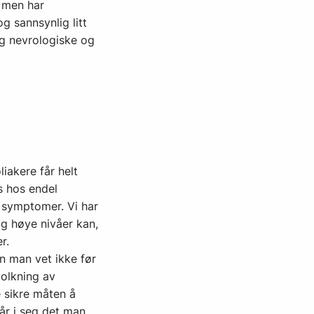
, men har
g sannsynlig litt
og nevrologiske og
iakere får helt
s hos endel
il symptomer. Vi har
ig høye nivåer kan,
r.
n man vet ikke før
tolkning av
e sikre måten å
år i seg det man