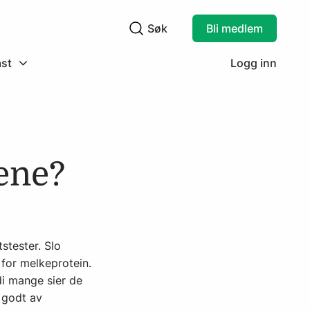
Søk
Bli medlem
Søkefelt
st
Logg inn
ene?
stester. Slo
 for melkeprotein.
di mange sier de
r godt av