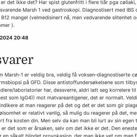
er det ikke det? Har spist glutenfritt i flere tiår pga cøliaki
ilsvarende Marsh 1 ved gastroskopi. Diagnostisert med IBS o
t B12 mangel (velmedisinert nå, men vedvarende slitenhet 
mer ).
r 2024 20:48
svarer
 Marsh-1 er veldig bra, veldig få voksen-diagnostiserte cøl
rmsbiopsi på GFD. Disse antistoffundersøkelsene som tilby
dlere/laboriatorier har, dessverre, aldri latt seg korrelere t
mest som IgG4)) mot matvareantigener, det er normalt. Veld
ndikere at man reagerer på det og det er det som gir plage
lsomhet er relativt vanlig, så mulig du reagerer på det, me
rt fra kosten din. Men selv da kan man bli lurt av sin egen 
 er det som er årsaken, selv om det ikke er det. Den enest
er en såkalt blindet provokasjon, der man ikke vet om man f