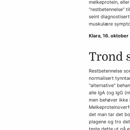
melkeprotein, eller 
"restbetennelse" t
seint diagnostiser
muskulære sympto
Klara, 16. oktobe
Trond 
Restbetennelse som
normalisert tynnta
"alternative" behan
alle IgA (og IgG (
men behøver ikke i
Melkeproteinoverfø
det man tar det bo
plagene og tro det
teste dette ut på 