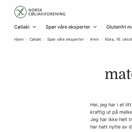
Cøliaki
Spør våre eksperter
Glutenfri m
Hjem
Cøliaki
Spør våre eksperter
Arkiv
Klara, 16. okt
mat
Hei, jeg har i et l
kraftig ut på melk
Jeg har ikke helt t
har hatt nytte av 