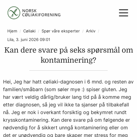
Hjem
Cøliaki
Spør våre eksperter
Arkiv
Lila, 3. juni 2026 09:01
Kan dere svare på seks spørsmål om
kontaminering?
Hei, Jeg har hatt cøliaki-dagnosen i 6 mnd. og resten av
familien/småbarn (som søler mye :) spiser gluten. Jeg
har vært veldig dårlig/bruker lang tid på å komme meg
etter diagnosen, så jeg vil ikke ta sjanser på tilbakefall
nå. Jeg er nok i overkant forsiktig og bekymret rundt
krysskontaminering. Kan dere svare på om følgende er
nødvendig for å sikkert unngå kontaminering eller om
det er unødvendig og bare skaper mer stress for meg