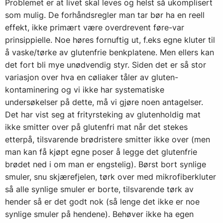
Problemet er at livet skal leves og helst så ukomplisert
som mulig. De forhåndsregler man tar bør ha en reell
effekt, ikke primært være overdrevent føre-var
prinsippielle. Noe høres fornuftig ut, f.eks egne kluter til
å vaske/tørke av glutenfrie benkplatene. Men ellers kan
det fort bli mye unødvendig styr. Siden det er så stor
variasjon over hva en cøliaker tåler av gluten-
kontaminering og vi ikke har systematiske
undersøkelser på dette, må vi gjøre noen antagelser.
Det har vist seg at frityrsteking av glutenholdig mat
ikke smitter over på glutenfri mat når det stekes
etterpå, tilsvarende brødristere smitter ikke over (men
man kan få kjøpt egne poser å legge det glutenfrie
brødet ned i om man er engstelig). Børst bort synlige
smuler, snu skjærefjelen, tørk over med mikrofiberkluter
så alle synlige smuler er borte, tilsvarende tørk av
hender så er det godt nok (så lenge det ikke er noe
synlige smuler på hendene). Behøver ikke ha egen