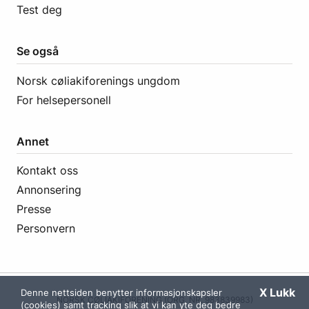
Test deg
Se også
Norsk cøliakiforenings ungdom
For helsepersonell
Annet
Kontakt oss
Annonsering
Presse
Personvern
X Lukk
Denne nettsiden benytter informasjonskapsler
NORSK CØLIAKIFORENING (ORG. NR. 983839983)
(cookies) samt tracking slik at vi kan yte deg bedre