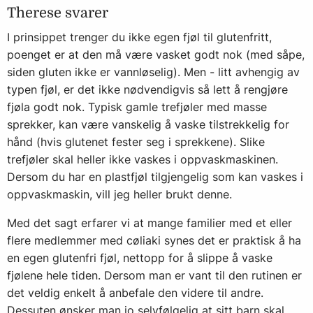
Therese svarer
I prinsippet trenger du ikke egen fjøl til glutenfritt,
poenget er at den må være vasket godt nok (med såpe,
siden gluten ikke er vannløselig). Men - litt avhengig av
typen fjøl, er det ikke nødvendigvis så lett å rengjøre
fjøla godt nok. Typisk gamle trefjøler med masse
sprekker, kan være vanskelig å vaske tilstrekkelig for
hånd (hvis glutenet fester seg i sprekkene). Slike
trefjøler skal heller ikke vaskes i oppvaskmaskinen.
Dersom du har en plastfjøl tilgjengelig som kan vaskes i
oppvaskmaskin, vill jeg heller brukt denne.
Med det sagt erfarer vi at mange familier med et eller
flere medlemmer med cøliaki synes det er praktisk å ha
en egen glutenfri fjøl, nettopp for å slippe å vaske
fjølene hele tiden. Dersom man er vant til den rutinen er
det veldig enkelt å anbefale den videre til andre.
Dessuten ønsker man jo selvfølgelig at sitt barn skal