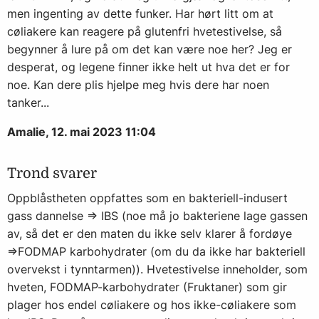
men ingenting av dette funker. Har hørt litt om at
cøliakere kan reagere på glutenfri hvetestivelse, så
begynner å lure på om det kan være noe her? Jeg er
desperat, og legene finner ikke helt ut hva det er for
noe. Kan dere plis hjelpe meg hvis dere har noen
tanker...
Amalie, 12. mai 2023 11:04
Trond svarer
Oppblåstheten oppfattes som en bakteriell-indusert
gass dannelse => IBS (noe må jo bakteriene lage gassen
av, så det er den maten du ikke selv klarer å fordøye
=>FODMAP karbohydrater (om du da ikke har bakteriell
overvekst i tynntarmen)). Hvetestivelse inneholder, som
hveten, FODMAP-karbohydrater (Fruktaner) som gir
plager hos endel cøliakere og hos ikke-cøliakere som