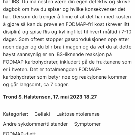
har IBS. Du må nesten være din egen detektiv og skrive
dagbok om hva du spiser og hvilke konsekvenser det
har. Dersom du trenger å finne ut at det har med kosten
å gjøre så kan du prøve en FODMAP-fri kost (krever litt
disiplin) og spise Ris og kyllingfilet til hvert måltid i 7-10
dager. Som oftest stopper gassproduksjonen opp etter
noen dager og du blir bra i magen og da vet du at dette
høyst sannsynlig er en IBS-liknende reaksjon på
FODMAP karbohydrater, inkludert på de fruktanene som
er i hveten. Det er totalmengden FODMAP-
karbohydrater som betyr noe og reaksjonene kommer
og går langsomt, ca 7 dager.
Trond S. Halstensen, 17. mai 2023 18.27
Kategorier:
Cøliaki
Laktoseintoleranse
Andre sykdommer/tilstander
Symptomer
FODMAP-diett