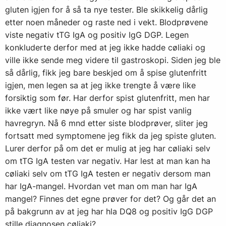
gluten igjen for å så ta nye tester. Ble skikkelig dårlig
etter noen måneder og raste ned i vekt. Blodprøvene
viste negativ tTG IgA og positiv IgG DGP. Legen
konkluderte derfor med at jeg ikke hadde cøliaki og
ville ikke sende meg videre til gastroskopi. Siden jeg ble
så dårlig, fikk jeg bare beskjed om å spise glutenfritt
igjen, men legen sa at jeg ikke trengte å være like
forsiktig som før. Har derfor spist glutenfritt, men har
ikke vært like nøye på smuler og har spist vanlig
havregryn. Nå 6 mnd etter siste blodprøver, sliter jeg
fortsatt med symptomene jeg fikk da jeg spiste gluten.
Lurer derfor på om det er mulig at jeg har cøliaki selv
om tTG IgA testen var negativ. Har lest at man kan ha
cøliaki selv om tTG IgA testen er negativ dersom man
har IgA-mangel. Hvordan vet man om man har IgA
mangel? Finnes det egne prøver for det? Og går det an
på bakgrunn av at jeg har hla DQ8 og positiv IgG DGP
stille diagnosen cøliaki?