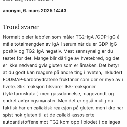
anonym, 6. mars 2025 14:43
Trond svarer
Normalt pleier labb'en som måler TG2-IgA /GDP-IgG å
måle totalmengden av IgA i serum når du er GDP-IgG
positiv og TG2-IgA negativ. Mest sannsynelig er du
testet for det. Mange blir dårlige av hvetebrød, og det
er ikke nødvendigvis gluten som er årsaken. Det betyr
at du godt kan reagere på andre ting i hveten, inkludert
FODMAP-karbohydratene fruktaner som der er mye av i
hvete. Slik reaksjon tilsvarer IBS-reaksjoner
(tykktarmskatar) med gassdannelse, magevondt og
endret avføringsmønster. Men det er også mulig du
faktisk har en cøliakisk reaksjon på gluten, men ikke har
spist nok gluten til at de cøliaki-assosierte
autoantistoffene mot TG2 kom opp i blodet ( de lages