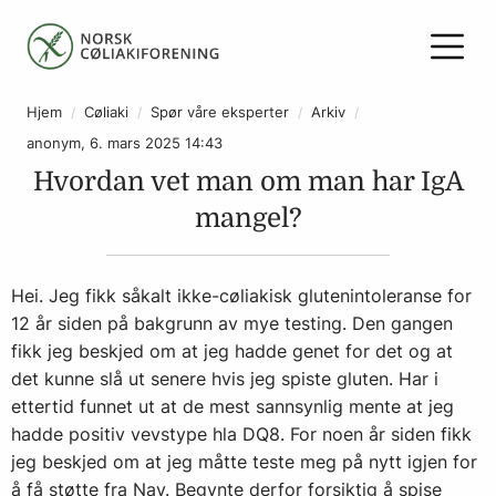
Hjem
Cøliaki
Spør våre eksperter
Arkiv
anonym, 6. mars 2025 14:43
Hvordan vet man om man har IgA
mangel?
Hei. Jeg fikk såkalt ikke-cøliakisk glutenintoleranse for
12 år siden på bakgrunn av mye testing. Den gangen
fikk jeg beskjed om at jeg hadde genet for det og at
det kunne slå ut senere hvis jeg spiste gluten. Har i
ettertid funnet ut at de mest sannsynlig mente at jeg
hadde positiv vevstype hla DQ8. For noen år siden fikk
jeg beskjed om at jeg måtte teste meg på nytt igjen for
å få støtte fra Nav. Begynte derfor forsiktig å spise