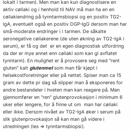
lokalt i tarmen). Men man kan kun diagnostisere en
aktiv cøliaki og i henhold til NAV må man ha en en
cøliakiendring på tynntarmsbiopsi og en positiv TG2-
IgA, eventuelt også en positiv DGP-IgG dersom man har
små-moderate endringer i i tarmen. De såkalte
seronegative cøliakerene (de uten økning av TG2-IgA i
serum), er få og det er en egen diagnostisk utfordring
da der er mye annet enn cøliaki som kan gi avflatet
tynntarm). En mulighet er å provosere seg med "rent
gluten" kalt
glutenmel
som man får kjøpt i
helsekostforetninger eller på nettet. Spiser man ca 15
gram av dette pr dag så slipper man å eksponeres for
andre bestandeler i hveten man kan reagere på. Man
gjennomfører en "ren" glutenprovokasjon i minimum 6
uker eller lengere, for å finne ut om man har cøliaki
eller ikke. Dersom nivået av TG2-IgA øker i serum på
slik glutenprovokasjon så kan man gå videre i
utredningen (les => tynntarmsbiopsi).