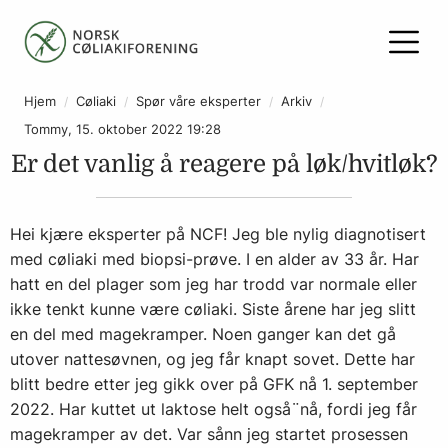
Hjem
Cøliaki
Spør våre eksperter
Arkiv
Tommy, 15. oktober 2022 19:28
Er det vanlig å reagere på løk/hvitløk?
Hei kjære eksperter på NCF! Jeg ble nylig diagnotisert
med cøliaki med biopsi-prøve. I en alder av 33 år. Har
hatt en del plager som jeg har trodd var normale eller
ikke tenkt kunne være cøliaki. Siste årene har jeg slitt
en del med magekramper. Noen ganger kan det gå
utover nattesøvnen, og jeg får knapt sovet. Dette har
blitt bedre etter jeg gikk over på GFK nå 1. september
2022. Har kuttet ut laktose helt også¨nå, fordi jeg får
magekramper av det. Var sånn jeg startet prosessen