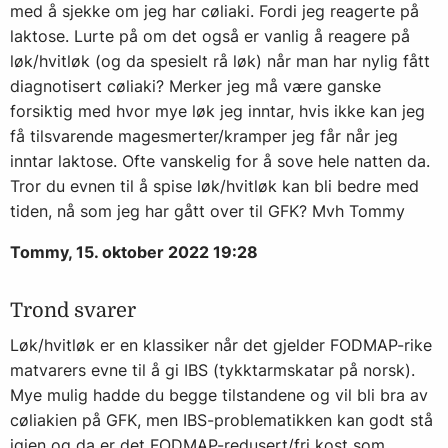
med å sjekke om jeg har cøliaki. Fordi jeg reagerte på
laktose. Lurte på om det også er vanlig å reagere på
løk/hvitløk (og da spesielt rå løk) når man har nylig fått
diagnotisert cøliaki? Merker jeg må være ganske
forsiktig med hvor mye løk jeg inntar, hvis ikke kan jeg
få tilsvarende magesmerter/kramper jeg får når jeg
inntar laktose. Ofte vanskelig for å sove hele natten da.
Tror du evnen til å spise løk/hvitløk kan bli bedre med
tiden, nå som jeg har gått over til GFK? Mvh Tommy
Tommy, 15. oktober 2022 19:28
Trond svarer
Løk/hvitløk er en klassiker når det gjelder FODMAP-rike
matvarers evne til å gi IBS (tykktarmskatar på norsk).
Mye mulig hadde du begge tilstandene og vil bli bra av
cøliakien på GFK, men IBS-problematikken kan godt stå
igjen og da er det FODMAP-redusert/fri kost som