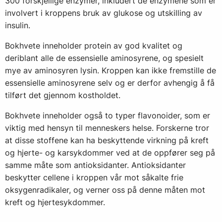
300 forskjellige enzymer, inkludert de enzymene som er
involvert i kroppens bruk av glukose og utskilling av
insulin.
Bokhvete inneholder protein av god kvalitet og
deriblant alle de essensielle aminosyrene, og spesielt
mye av aminosyren lysin. Kroppen kan ikke fremstille de
essensielle aminosyrene selv og er derfor avhengig å få
tilført det gjennom kostholdet.
Bokhvete inneholder også to typer flavonoider, som er
viktig med hensyn til menneskers helse. Forskerne tror
at disse stoffene kan ha beskyttende virkning på kreft
og hjerte- og karsykdommer ved at de oppfører seg på
samme måte som antioksidanter. Antioksidanter
beskytter cellene i kroppen vår mot såkalte frie
oksygenradikaler, og verner oss på denne måten mot
kreft og hjertesykdommer.