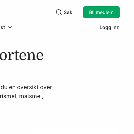
Søk
Bli medlem
Søkefelt
st
Logg inn
ortene
 du en oversikt over
rismel, maismel,