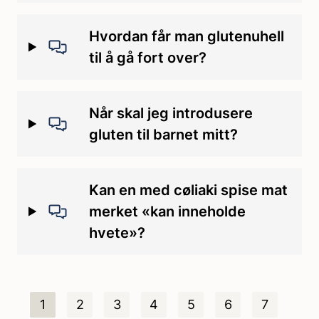
Hvordan får man glutenuhell
til å gå fort over?
Når skal jeg introdusere
gluten til barnet mitt?
Kan en med cøliaki spise mat
merket «kan inneholde
hvete»?
1
2
3
4
5
6
7