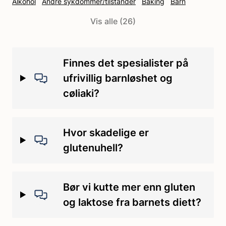
Alkohol
Andre sykdommer/tilstander
Baking
Barn
Behandling
Covid-19
Cøliaki
Cøliakipille
DH
Vis alle (26)
Diagnostisering
Ernæring
Ernæring og baking
FODMAP-diett
Forskning
Glutenintoleranse
Glutenuhell
Gravid
Grunnstønad
Hveteallergi
Hvetestivelse
Finnes det spesialister på
Håndtering
Ikke-cøliakisk glutensensitivitet
Ingredienser
ufrivillig barnløshet og
Irritabel tarmsyndrom
Kontaminering
Kosthold
cøliaki?
Kosthold/mat
Kosttilskudd
Laktoseintoleranse
Medisin
Medisinsk
Merking
Merking av glutenfri mat
Oppfølging
Hvor skadelige er
Reise
Sjokolade og godteri
Skole/SFO/barnehage
glutenuhell?
Spise ute
Symptomer
Tannskader
Trening
Bør vi kutte mer enn gluten
og laktose fra barnets diett?