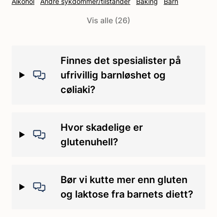
Alkohol
Andre sykdommer/tilstander
Baking
Barn
Behandling
Covid-19
Cøliaki
Cøliakipille
DH
Vis alle (26)
Diagnostisering
Ernæring
Ernæring og baking
FODMAP-diett
Forskning
Glutenintoleranse
Glutenuhell
Gravid
Grunnstønad
Hveteallergi
Hvetestivelse
Finnes det spesialister på
Håndtering
Ikke-cøliakisk glutensensitivitet
Ingredienser
ufrivillig barnløshet og
Irritabel tarmsyndrom
Kontaminering
Kosthold
cøliaki?
Kosthold/mat
Kosttilskudd
Laktoseintoleranse
Medisin
Medisinsk
Merking
Merking av glutenfri mat
Oppfølging
Hvor skadelige er
Reise
Sjokolade og godteri
Skole/SFO/barnehage
glutenuhell?
Spise ute
Symptomer
Tannskader
Trening
Bør vi kutte mer enn gluten
og laktose fra barnets diett?