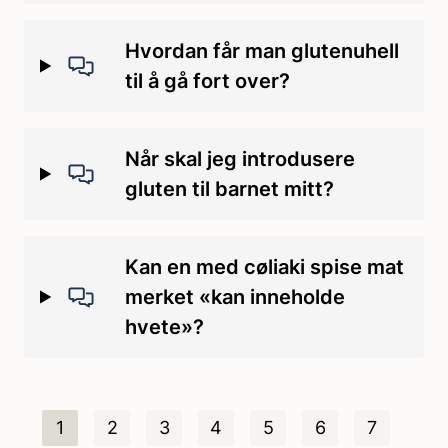
Hvordan får man glutenuhell
til å gå fort over?
Når skal jeg introdusere
gluten til barnet mitt?
Kan en med cøliaki spise mat
merket «kan inneholde
hvete»?
1
2
3
4
5
6
7