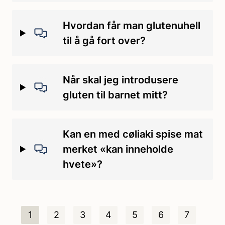
Hvordan får man glutenuhell
til å gå fort over?
Når skal jeg introdusere
gluten til barnet mitt?
Kan en med cøliaki spise mat
merket «kan inneholde
hvete»?
1
2
3
4
5
6
7