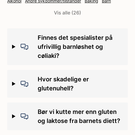
Alkohol
Andre sykdommer/tilstander
Baking
Barn
Behandling
Covid-19
Cøliaki
Cøliakipille
DH
Vis alle (26)
Diagnostisering
Ernæring
Ernæring og baking
FODMAP-diett
Forskning
Glutenintoleranse
Glutenuhell
Gravid
Grunnstønad
Hveteallergi
Hvetestivelse
Finnes det spesialister på
Håndtering
Ikke-cøliakisk glutensensitivitet
Ingredienser
ufrivillig barnløshet og
Irritabel tarmsyndrom
Kontaminering
Kosthold
cøliaki?
Kosthold/mat
Kosttilskudd
Laktoseintoleranse
Medisin
Medisinsk
Merking
Merking av glutenfri mat
Oppfølging
Hvor skadelige er
Reise
Sjokolade og godteri
Skole/SFO/barnehage
glutenuhell?
Spise ute
Symptomer
Tannskader
Trening
Bør vi kutte mer enn gluten
og laktose fra barnets diett?