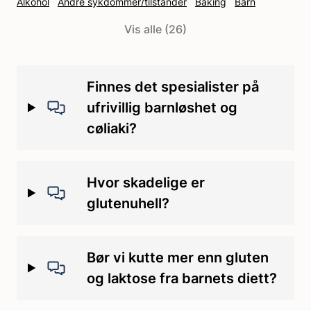
Alkohol
Andre sykdommer/tilstander
Baking
Barn
Behandling
Covid-19
Cøliaki
Cøliakipille
DH
Vis alle (26)
Diagnostisering
Ernæring
Ernæring og baking
FODMAP-diett
Forskning
Glutenintoleranse
Glutenuhell
Gravid
Grunnstønad
Hveteallergi
Hvetestivelse
Finnes det spesialister på
Håndtering
Ikke-cøliakisk glutensensitivitet
Ingredienser
ufrivillig barnløshet og
Irritabel tarmsyndrom
Kontaminering
Kosthold
cøliaki?
Kosthold/mat
Kosttilskudd
Laktoseintoleranse
Medisin
Medisinsk
Merking
Merking av glutenfri mat
Oppfølging
Hvor skadelige er
Reise
Sjokolade og godteri
Skole/SFO/barnehage
glutenuhell?
Spise ute
Symptomer
Tannskader
Trening
Bør vi kutte mer enn gluten
og laktose fra barnets diett?