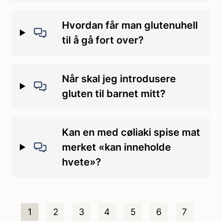
Hvordan får man glutenuhell
til å gå fort over?
Når skal jeg introdusere
gluten til barnet mitt?
Kan en med cøliaki spise mat
merket «kan inneholde
hvete»?
1
2
3
4
5
6
7