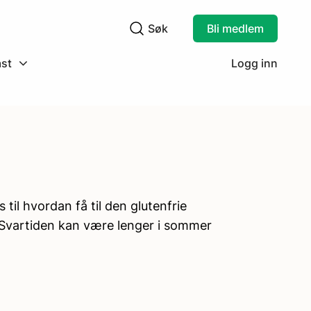
Søk
Bli medlem
Søkefelt
st
Logg inn
il hvordan få til den glutenfrie
(Svartiden kan være lenger i sommer