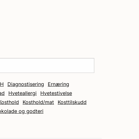
H
Diagnostisering
Ernæring
ad
Hveteallergi
Hvetestivelse
Kosthold
Kosthold/mat
Kosttilskudd
okolade og godteri