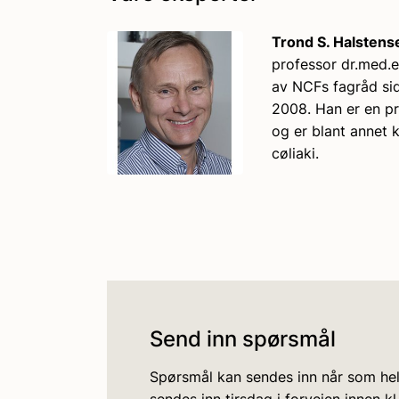
Trond S. Halstens
professor dr.med.
av NCFs fagråd sid
2008. Han er en p
og er blant annet k
cøliaki.
Send inn spørsmål
Spørsmål kan sendes inn når som he