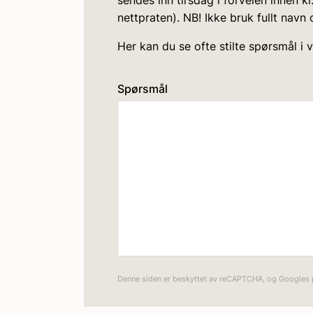
sendes inn tirsdag i forveien innen k
nettpraten). NB! Ikke bruk fullt nav
Her kan du se ofte stilte spørsmål i 
Spørsmål
Denne siden er beskyttet av reCAPTCHA, og Googles