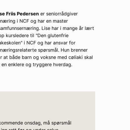
ise Friis Pedersen
er seniorrådgiver
rnæring i NCF og har en master
 samfunnsernæring. Lise har i mange år lært
p kursledere til "Den glutenfrie
akeskolen" i NCF og har ansvar for
rnæringsrelaterte spørsmål. Hun brenner
or at både barn og voksne med cøliaki skal
å en enklere og tryggere hverdag.
rstkommende onsdag, må spørsmål