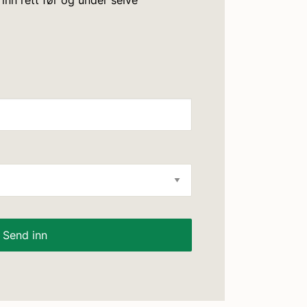
 inn rett før og under selve
Send inn