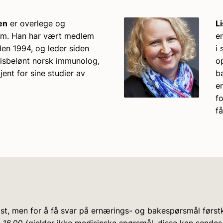
en
er overlege og
L
em. Han har vært medlem
e
en 1994, og leder siden
i
risbelønt norsk immunolog,
op
jent for sine studier av
b
e
f
f
lst, men for å få svar på ernærings- og bakespørsmål fø