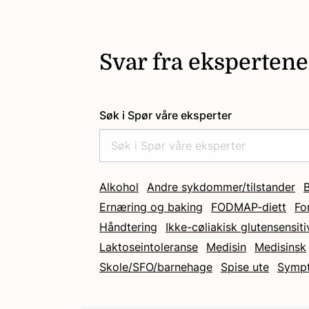
Svar fra ekspertene
Søk i Spør våre eksperter
Alkohol
Andre sykdommer/tilstander
Ernæring og baking
FODMAP-diett
Fo
Håndtering
Ikke-cøliakisk glutensensiti
Laktoseintoleranse
Medisin
Medisinsk
Skole/SFO/barnehage
Spise ute
Symp