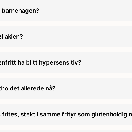
 i barnehagen?
øliakien?
enfritt ha blitt hypersensitiv?
tholdet allerede nå?
ites, stekt i samme frityr som glutenholdig m