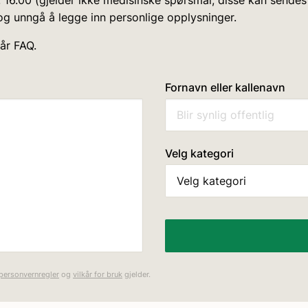
l. 16.00 (gjelder ikke medisinske spørsmål, disse kan sendes
n og unngå å legge inn personlige opplysninger.
vår FAQ.
Fornavn eller kallenavn
Velg kategori
personvernregler
og
vilkår for bruk
gjelder.