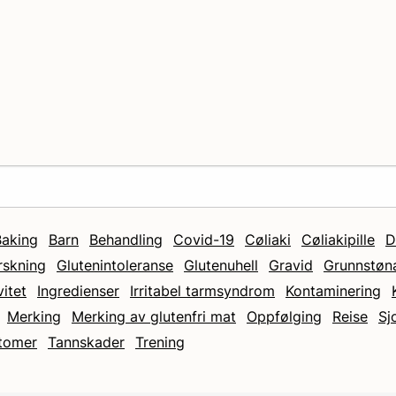
Baking
Barn
Behandling
Covid-19
Cøliaki
Cøliakipille
D
rskning
Glutenintoleranse
Glutenuhell
Gravid
Grunnstøn
vitet
Ingredienser
Irritabel tarmsyndrom
Kontaminering
Merking
Merking av glutenfri mat
Oppfølging
Reise
Sj
tomer
Tannskader
Trening