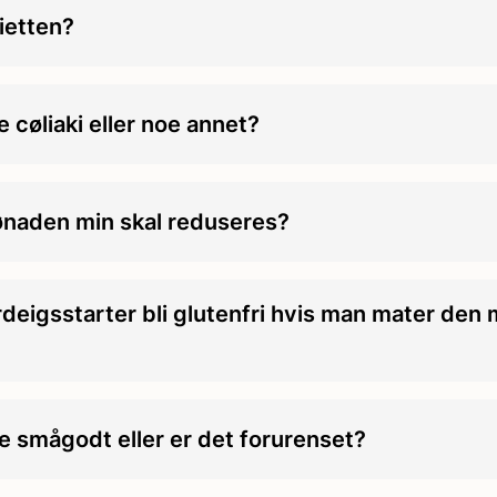
ietten?
 cøliaki eller noe annet?
tønaden min skal reduseres?
deigsstarter bli glutenfri hvis man mater den
e smågodt eller er det forurenset?