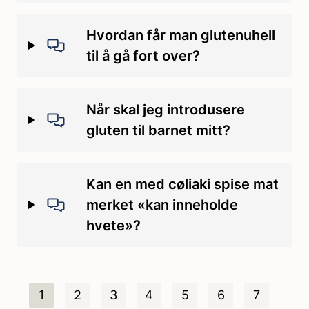
Hvordan får man glutenuhell
til å gå fort over?
Når skal jeg introdusere
gluten til barnet mitt?
Kan en med cøliaki spise mat
merket «kan inneholde
hvete»?
1
2
3
4
5
6
7