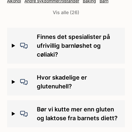
Alkohol
Andre sykdommer/tilstander
Baking
Barn
Behandling
Covid-19
Cøliaki
Cøliakipille
DH
Vis alle (26)
Diagnostisering
Ernæring
Ernæring og baking
FODMAP-diett
Forskning
Glutenintoleranse
Glutenuhell
Gravid
Grunnstønad
Hveteallergi
Hvetestivelse
Finnes det spesialister på
Håndtering
Ikke-cøliakisk glutensensitivitet
Ingredienser
ufrivillig barnløshet og
Irritabel tarmsyndrom
Kontaminering
Kosthold
cøliaki?
Kosthold/mat
Kosttilskudd
Laktoseintoleranse
Medisin
Medisinsk
Merking
Merking av glutenfri mat
Oppfølging
Hvor skadelige er
Reise
Sjokolade og godteri
Skole/SFO/barnehage
glutenuhell?
Spise ute
Symptomer
Tannskader
Trening
Bør vi kutte mer enn gluten
og laktose fra barnets diett?