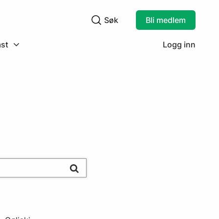
Søk
Bli medlem
Søkefelt
st
Logg inn