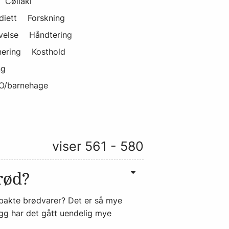
Cøliaki
iett
Forskning
velse
Håndtering
ering
Kosthold
ng
O/barnehage
viser 561 - 580
rød?
gbakte brødvarer? Det er så mye
llegg har det gått uendelig mye