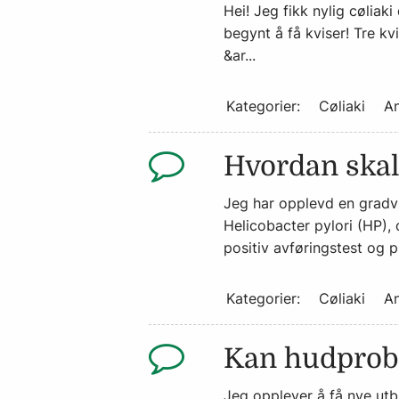
Hei! Jeg fikk nylig cøliak
begynt å få kviser! Tre kv
&ar...
Kategorier:
Cøliaki
An
Hvordan skal
Jeg har opplevd en gradvi
Helicobacter pylori (HP), 
positiv avføringstest og p
Kategorier:
Cøliaki
An
Kan hudprob
Jeg opplever å få nye utb