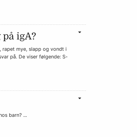
g på igA?
t, rapet mye, slapp og vondt i
svar på. De viser følgende: S-
os barn? ...