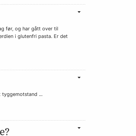
g før, og har gått over til
rdien i glutenfri pasta. Er det
tt tyggemotstand ...
e?