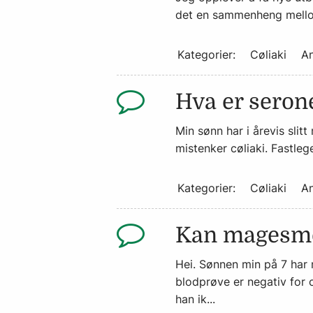
det en sammenheng mellom
Kategorier:
Cøliaki
An
Hva er serone
Min sønn har i årevis sli
mistenker cøliaki. Fastleg
Kategorier:
Cøliaki
An
Kan magesme
Hei. Sønnen min på 7 har 
blodprøve er negativ for c
han ik...