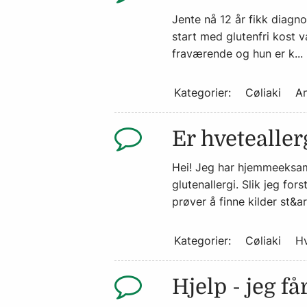
Jente nå 12 år fikk diagn
start med glutenfri kost v
fraværende og hun er k...
Kategorier:
Cøliaki
An
Er hvetealler
Hei! Jeg har hjemmeeksame
glutenallergi. Slik jeg for
prøver å finne kilder st&ari
Kategorier:
Cøliaki
Hv
Hjelp - jeg få