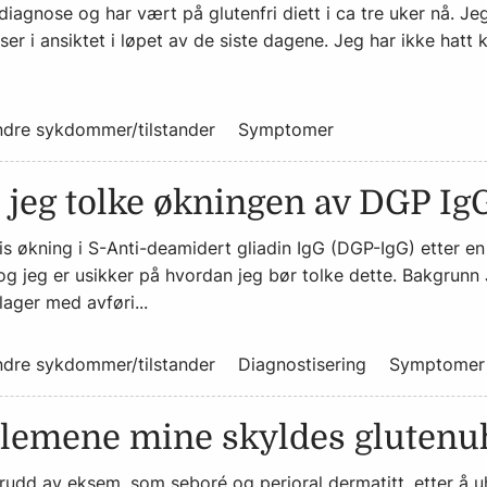
i diagnose og har vært på glutenfri diett i ca tre uker nå. J
iser i ansiktet i løpet av de siste dagene. Jeg har ikke hatt
dre sykdommer/tilstander
Symptomer
 jeg tolke økningen av DGP Ig
s økning i S-Anti-deamidert gliadin IgG (DGP-IgG) etter en
og jeg er usikker på hvordan jeg bør tolke dette. Bakgrunn 
lager med avføri...
dre sykdommer/tilstander
Diagnostisering
Symptomer
lemene mine skyldes glutenuh
rudd av eksem, som seboré og perioral dermatitt, etter å uh