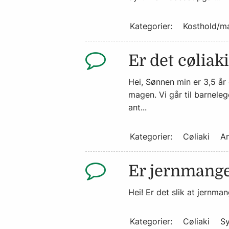
Kategorier:
Kosthold/m
Er det cøliak
Hei, Sønnen min er 3,5 år 
magen. Vi går til barneleg
ant...
Kategorier:
Cøliaki
An
Er jernmangel
Hei! Er det slik at jernma
Kategorier:
Cøliaki
S