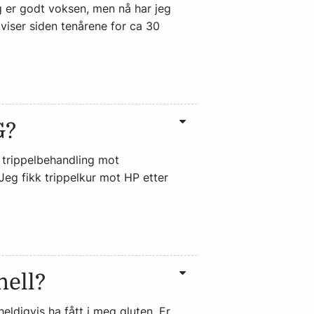
eg er godt voksen, men nå har jeg
 kviser siden tenårene for ca 30
G?
 trippelbehandling mot
Jeg fikk trippelkur mot HP etter
ell?
eldigvis ha fått i meg gluten. Er