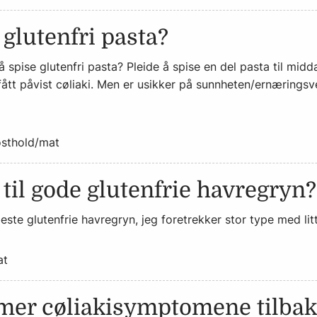
glutenfri pasta?
 spise glutenfri pasta? Pleide å spise en del pasta til midda
 fått påvist cøliaki. Men er usikker på sunnheten/ernæringsve
sthold/mat
 til gode glutenfrie havregryn?
 beste glutenfrie havregryn, jeg foretrekker stor type med li
at
mer cøliakisymptomene tilbak