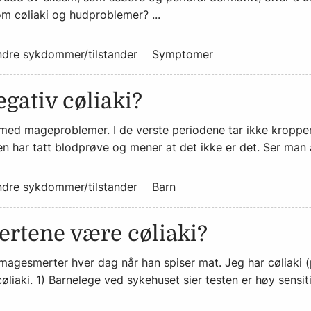
 cøliaki og hudproblemer? ...
dre sykdommer/tilstander
Symptomer
gativ cøliaki?
tt med mageproblemer. I de verste periodene tar ikke kroppe
en har tatt blodprøve og mener at det ikke er det. Ser man a
dre sykdommer/tilstander
Barn
rtene være cøliaki?
magesmerter hver dag når han spiser mat. Jeg har cøliaki (
øliaki. 1) Barnelege ved sykehuset sier testen er høy sensit