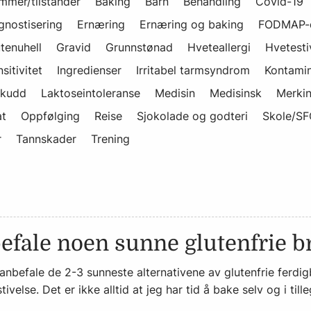
mmer/tilstander
Baking
Barn
Behandling
Covid-19
gnostisering
Ernæring
Ernæring og baking
FODMAP-d
tenuhell
Gravid
Grunnstønad
Hveteallergi
Hvetesti
sitivitet
Ingredienser
Irritabel tarmsyndrom
Kontamin
skudd
Laktoseintoleranse
Medisin
Medisinsk
Merki
at
Oppfølging
Reise
Sjokolade og godteri
Skole/SF
r
Tannskader
Trening
efale noen sunne glutenfrie b
anbefale de 2-3 sunneste alternativene av glutenfrie ferdi
ivelse. Det er ikke alltid at jeg har tid å bake selv og i ti