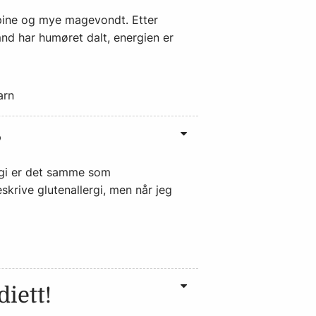
epine og mye magevondt. Etter
mnd har humøret dalt, energien er
arn
?
rgi er det samme som
eskrive glutenallergi, men når jeg
diett!