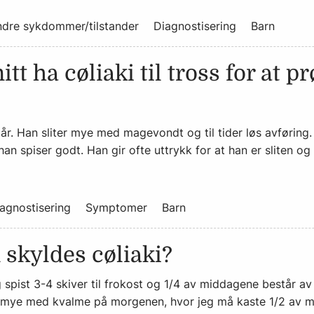
dre sykdommer/tilstander
Diagnostisering
Barn
tt ha cøliaki til tross for at p
år. Han sliter mye med magevondt og til tider løs avføring.
t han spiser godt. Han gir ofte uttrykk for at han er sliten 
agnostisering
Symptomer
Barn
skyldes cøliaki?
g spist 3-4 skiver til frokost og 1/4 av middagene består av
itt mye med kvalme på morgenen, hvor jeg må kaste 1/2 av m