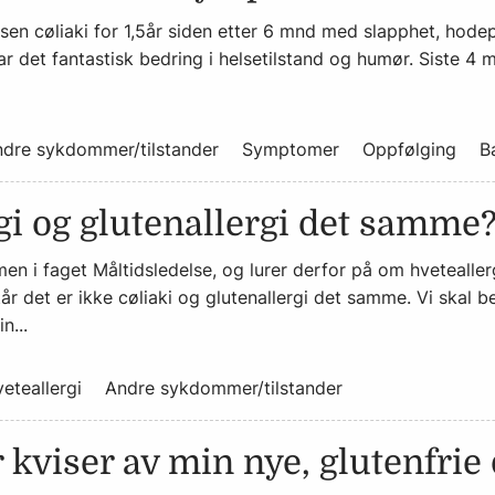
osen cøliaki for 1,5år siden etter 6 mnd med slapphet, hod
ar det fantastisk bedring i helsetilstand og humør. Siste 4 
dre sykdommer/tilstander
Symptomer
Oppfølging
B
gi og glutenallergi det samme
n i faget Måltidsledelse, og lurer derfor på om hvetealle
står det er ikke cøliaki og glutenallergi det samme. Vi skal b
n...
eteallergi
Andre sykdommer/tilstander
r kviser av min nye, glutenfrie 