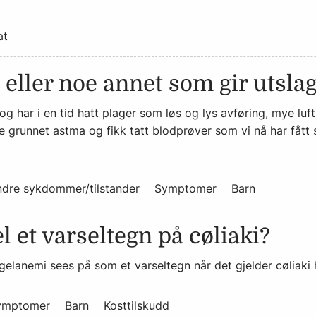
at
i eller noe annet som gir utsla
og har i en tid hatt plager som løs og lys avføring, mye luf
e grunnet astma og fikk tatt blodprøver som vi nå har fått 
dre sykdommer/tilstander
Symptomer
Barn
 et varseltegn på cøliaki?
ngelanemi sees på som et varseltegn når det gjelder cøliaki h
ymptomer
Barn
Kosttilskudd