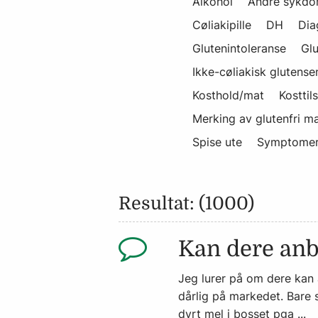
Alkohol
Andre sykdo
Cøliakipille
DH
Dia
Glutenintoleranse
Glu
Ikke-cøliakisk glutensen
Kosthold/mat
Kosttil
Merking av glutenfri m
Spise ute
Symptome
Resultat: (1000)
Kan dere anb
Jeg lurer på om dere kan 
dårlig på markedet. Bare st
dyrt mel i bosset pga ...